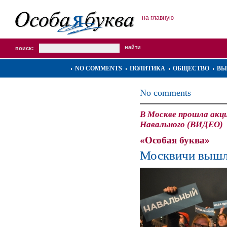
на главную
поиск:
NO COMMENTS
ПОЛИТИКА
ОБЩЕСТВО
ВЫ
No comments
В Москве прошла акц
Навального (ВИДЕО)
«Особая буква»
Москвичи вышли