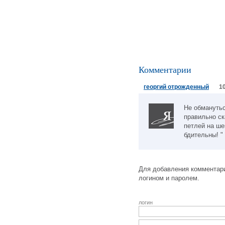
Комментарии
георгий отрожденный
1
Не обманутьс
правильно ск
петлей на ш
бдительны! "
Для добавления комментари
логином и паролем.
логин