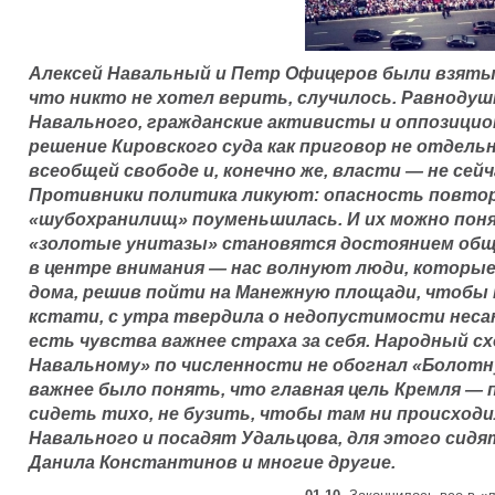
Алексей Навальный и Петр Офицеров были взяты п
что никто не хотел верить, случилось. Равноду
Навального, гражданские активисты и оппозицио
решение Кировского суда как приговор не отдельн
всеобщей свободе и, конечно же, власти — не сейч
Противники политика ликуют: опасность повтор
«шубохранилищ» поуменьшилась. И их можно поня
«золотые унитазы» становятся достоянием обще
в центре внимания — нас волнуют люди, которые
дома, решив пойти на Манежную площади, чтобы 
кстати, с утра твердила о недопустимости неса
есть чувства важнее страха за себя. Народный с
Навальному» по численности не обогнал «Болотную
важнее было понять, что главная цель Кремля —
сидеть тихо, не бузить, чтобы там ни происход
Навального и посадят Удальцова, для этого сидя
Данила Константинов и многие другие.