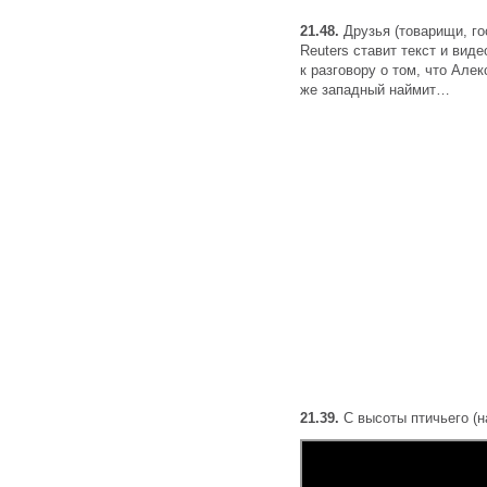
21.48.
Друзья (товарищи, го
Reuters ставит текст и вид
к разговору о том, что Але
же западный наймит…
21.39.
С высоты птичьего (