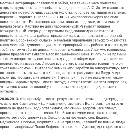
местные ветеринары позвонили в район, те в течение часа приехали,
вскрыли трупы и сказали якобы есть подозрения на АЧС. Затем сказав что
действуют по инструкции, ударами молотка по голове, оглушили остальных
поросят — порядка 12 голов — и ОТКРЫТЫМ способом через все село
повезли сжигать. Естественно хрюшки, когда их подожгли, оклемались и
начали бегать. Картина не для слабонервных!!! Результат пришел
отрицательный. Вчера у нас проходил сход свиноводов, на котором
присутствовали глава района, представитель из департамента аграрной
политики Воронежской области, начальник управления сельского хозяйства,
глава местной администрации, гл. ветеринарный врач района, и все как один
трубят о том чтобы не держали поросят в хозяйствах. И как уже говорилось
ранее предлагают вывести мясо по заниженной цене. И чуть ли не прямым
текстом говорят, что у нас осталось два дня, в общем идет запугивание по
полной, что называется. И после всего этого глава района говорит, что он
хочет нам «помочь». Интересно чем? И как? Перейти на альтернативу? Так в
интернете есть статьи, что с Краснодарского края движется Ящур. А где
гарантии, что завтра не вернется Птичий Грипп, или не придумают какую-
нибудь «Баранью чуму». Власти затрудняются ответить на этот вопрос. Так,
что можно сказать с полной уверенностью, что идет геноцид сельских
жителей».
20.06.2013.
«На просьбу показать результат экспертизы на подтверждение
чумы ответ был таким: «Если вам нужно, звоните в Волгоград, нам на руки
ничего не давали!» Люди утверждают, что свиньи здоровы, все плачут,
проклинают ветеринаров, власть! Не было времени ехать на котлован,
посмотреть обстановку там. Сегодня жгли несколько сел: Дядино,
Радченское, Поповка, Лофицкое и еще три села, названий не помню. Люди
просто в депрессии! После Лофицкого поехала в Луговое, где творился весь