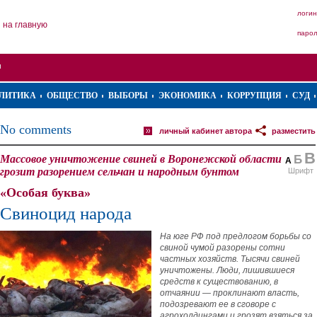
логин
на главную
паро
ЛИТИКА
ОБЩЕСТВО
ВЫБОРЫ
ЭКОНОМИКА
КОРРУПЦИЯ
СУД
No comments
личный кабинет автора
разместить
В
Массовое уничтожение свиней в Воронежской области
Б
А
грозит разорением сельчан и народным бунтом
Шрифт
«Особая буква»
Свиноцид народа
На юге РФ под предлогом борьбы со
свиной чумой разорены сотни
частных хозяйств. Тысячи свиней
уничтожены. Люди, лишившиеся
средств к существованию, в
отчаянии — проклинают власть,
подозревают ее в сговоре с
агрохолдингами и грозят взяться за