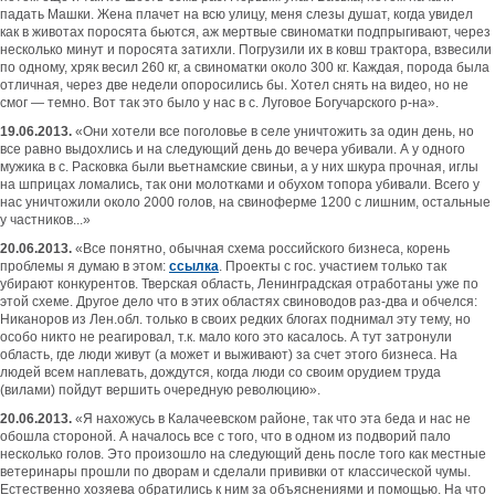
падать Машки. Жена плачет на всю улицу, меня слезы душат, когда увидел
как в животах поросята бьются, аж мертвые свиноматки подпрыгивают, через
несколько минут и поросята затихли. Погрузили их в ковш трактора, взвесили
по одному, хряк весил 260 кг, а свиноматки около 300 кг. Каждая, порода была
отличная, через две недели опоросились бы. Хотел снять на видео, но не
смог — темно. Вот так это было у нас в с. Луговое Богучарского р-на».
19.06.2013.
«Они хотели все поголовье в селе уничтожить за один день, но
все равно выдохлись и на следующий день до вечера убивали. А у одного
мужика в с. Расковка были вьетнамские свиньи, а у них шкура прочная, иглы
на шприцах ломались, так они молотками и обухом топора убивали. Всего у
нас уничтожили около 2000 голов, на свиноферме 1200 с лишним, остальные
у частников...»
20.06.2013.
«Все понятно, обычная схема российского бизнеса, корень
проблемы я думаю в этом:
ссылка
. Проекты с гос. участием только так
убирают конкурентов. Тверская область, Ленинградская отработаны уже по
этой схеме. Другое дело что в этих областях свиноводов раз-два и обчелся:
Никаноров из Лен.обл. только в своих редких блогах поднимал эту тему, но
особо никто не реагировал, т.к. мало кого это касалось. А тут затронули
область, где люди живут (а может и выживают) за счет этого бизнеса. На
людей всем наплевать, дождутся, когда люди со своим орудием труда
(вилами) пойдут вершить очередную революцию».
20.06.2013.
«Я нахожусь в Калачеевском районе, так что эта беда и нас не
обошла стороной. А началось все с того, что в одном из подворий пало
несколько голов. Это произошло на следующий день после того как местные
ветеринары прошли по дворам и сделали прививки от классической чумы.
Естественно хозяева обратились к ним за объяснениями и помощью. На что