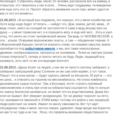
беспредел. Собрались люди, около 15 человек, рассказали все на камеру, в
открытую, что творилось у них в селе… Очень ждут поддержку, телевидение
или еще хоть что то. Просят обратить внимание на их горе, может удастся
как то это остановить».
21.06.2013.
«В который раз подумала, что хорошо, что у меня хозяйства нет.
Хотя когда надо будет оттяпать — найдут что. Дом, землю, детей, мужа... И
ведь точно, никто из соседей не заступится! А сама я ведь возьму грех на
душу — у меня тормозов нет, я и порешить могу, и еще кой чего... Хоть и учил
отец, что ничто не стоит человеческой жизни. Так ведь то ЧЕЛОВЕЧЕСКОЙ, а
эти... упыри. Открываю воронежские газеты, а там — обыденная текучка. А
«Воронежский Курьер» (хочется исказить слово, не искажая смысла), вовсю
прогибается под
добытчиков никеля
, а мы, все такие некультурные,
древние, необразованные, прогресса не понимаем... Телек не смотрю (зачем
только покупала?), теперь и газеты читать не буду. Люди, защищайтесь
насмерть, хоть чего то же эти выродки боятся!»
21.06.2013.
«Душа болит за людей, у них же не просто скотину забирают, а
забирают завтрашний день! Селянин он же сам себя кормит, а тут такое.
Пишут, что в зоне риска — будут скупать свиней за бесценок, 50 руб кг — это
не цена... и отвозить на тушенку на мясокомбинаты. Не плохо комбинаты
дешевенькое сырье получат. Там, в Богучаре, хотят строить огромный
свинокомплекс и очень при этом на губернатора ссылаются. Ему то нельзя
по закону бизнесом заниматься, но может кто из родственников. Дыма без
огня не бывает. Вот убирают конкуренцию. Тут не держат поросят на лето,
тут занимаются свининой и ЭТИМ живут, потому что район у нас аграрный,
люди работают на земле. Имеют по многу свиноматок. Вот тут идет
обсуждение темы и меня, честно говоря, удивляет, люди вроде как борются,
но как то не туда и не так... Ясно, что привлечь внимание общественности