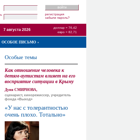
регистрация
ль
забыли пароль?
доллар = 76,42
7 августа 2026
евро = 82,71
ОСОБОЕ ПИСЬМО
Особые темы
Как отношение человека к
детям-аутистам влияет на его
восприятие ситуации в Крыму
Дуня СМИРНОВА,
сценарист, кинорежиссер, учредитель
фонда «Выход»
«У нас с толерантностью
очень плохо. Тотально»