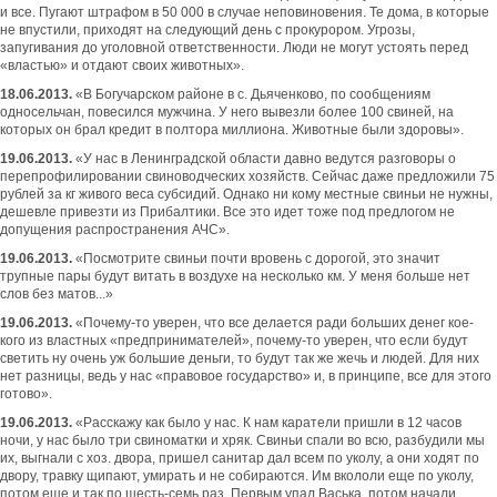
и все. Пугают штрафом в 50 000 в случае неповиновения. Те дома, в которые
не впустили, приходят на следующий день с прокурором. Угрозы,
запугивания до уголовной ответственности. Люди не могут устоять перед
«властью» и отдают своих животных».
18.06.2013.
«В Богучарском районе в с. Дьяченково, по сообщениям
односельчан, повесился мужчина. У него вывезли более 100 свиней, на
которых он брал кредит в полтора миллиона. Животные были здоровы».
19.06.2013.
«У нас в Ленинградской области давно ведутся разговоры о
перепрофилировании свиноводческих хозяйств. Сейчас даже предложили 75
рублей за кг живого веса субсидий. Однако ни кому местные свиньи не нужны,
дешевле привезти из Прибалтики. Все это идет тоже под предлогом не
допущения распространения АЧС».
19.06.2013.
«Посмотрите свиньи почти вровень с дорогой, это значит
трупные пары будут витать в воздухе на несколько км. У меня больше нет
слов без матов...»
19.06.2013.
«Почему-то уверен, что все делается ради больших денег кое-
кого из властных «предпринимателей», почему-то уверен, что если будут
светить ну очень уж большие деньги, то будут так же жечь и людей. Для них
нет разницы, ведь у нас «правовое государство» и, в принципе, все для этого
готово».
19.06.2013.
«Расскажу как было у нас. К нам каратели пришли в 12 часов
ночи, у нас было три свиноматки и хряк. Свиньи спали во всю, разбудили мы
их, выгнали с хоз. двора, пришел санитар дал всем по уколу, а они ходят по
двору, травку щипают, умирать и не собираются. Им вкололи еще по уколу,
потом еще и так по шесть-семь раз. Первым упал Васька, потом начали