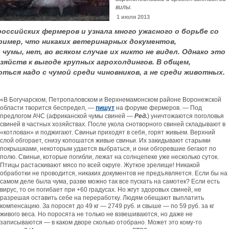
вилы.
1 июля 2013
оссийских фермеров и узнала много ужасного о борьбе со
ример, что никаких ветеринарных документов,
умы, нет, во всяком случае их никто не видел. Однако это
зяйств к выгоде крупных агрохолдингов. В общем,
ться надо с чумой среди чиновников, а не среди животных.
«В Богучарском, Петропаловском и Верхнемамонском районе Воронежской
области творится беспредел, —
пишут
на форуме фермеров. — Под
предлогом АЧС (африканской чумы свиней —
Ред.
) уничтожаются поголовья
свиней в частных хозяйствах. После укола снотворного свиней складывают в
«котлован» и поджигают. Свиньи приходят в себя, горят живьем. Верхний
слой обгорает, снизу копошатся живые свиньи. Их закидывают старыми
покрышками, некоторым удается выбраться, и они обгоревшие бегают по
полю. Свиньи, которые погибли, лежат на солнцепеке уже несколько суток.
Птицы растаскивают мясо по всей округе. Жуткое зрелище! Никакой
обработки не проводится, никаких документов не предъявляется. Если бы на
самом деле была чума, разве можно так все пускать на самотек? Если есть
вирус, то он погибает при +60 градусах. Но жгут здоровых свиней, не
разрешая оставить себе на переработку. Людям обещают выплатить
компенсацию. За поросят до 49 кг — 2749 руб. и свыше — по 59 руб. за кг
живого веса. Но поросята не только не взвешиваются, но даже не
записываются — в каком дворе сколько отобрано. Может это кому-то