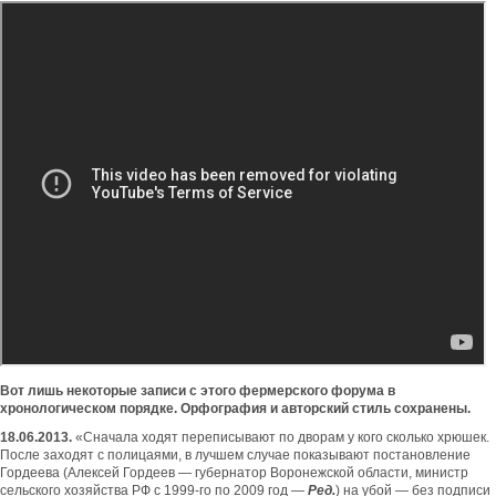
Вот
лишь некоторые записи с этого фермерского форума в
хронологическом порядке. Орфография и авторский стиль сохранены.
18.06.2013.
«Сначала ходят переписывают по дворам у кого сколько хрюшек.
После заходят с полицаями, в лучшем случае показывают постановление
Гордеева (Алексей Гордеев — губернатор Воронежской области, министр
сельского хозяйства РФ с 1999-го по 2009 год —
Ред.
) на убой — без подписи