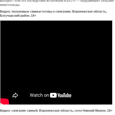
выгодно? Или это последствия вступления в ВТО?» — недоумевают сельские
животноводы.
Видео: полуживые свиньи готовы к сжиганию. Воронежская область,
Богучарский
район
. 18+
Видео: сжигание свиней. Воронежская область, село Нижний Мамон. 18+