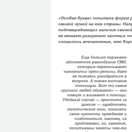
«Особая буква» почитала форум р
свиной чумой на юге страны. Нап
подтверждающих наличие свиной ч
не мешает разорению частных хо
сложилось впечатление, что боро
Еще больше поражает
абсолютное равнодушие СМИ,
которые переписывают
чиновничьи пресс-релизы, даже
не пытаясь разобраться в
вопросе. А также молчание
оппозиции. Вот то самое
«русских людей обижают» — они
плачут и взывают к помощи.
Удобный случай — простите за
цинизм — заработать
политические очки, показать
свою нужность гражданам и
озаботиться, наконец, их
проблемами, но, кажется,
политиканы заняты чем-то