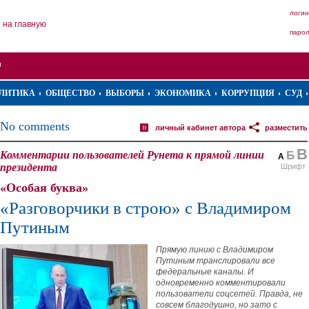
логин
на главную
паро
ЛИТИКА
ОБЩЕСТВО
ВЫБОРЫ
ЭКОНОМИКА
КОРРУПЦИЯ
СУД
No comments
личный кабинет автора
разместить
В
Комментарии пользователей Рунета к прямой линии
Б
А
президента
Шрифт
«Особая буква»
«Разговорчики в строю» с Владимиром
Путиным
Прямую линию с Владимиром
Путиным транслировали все
федеральные каналы. И
одновременно комментировали
пользователи соцсетей. Правда, не
совсем благодушно, но зато с