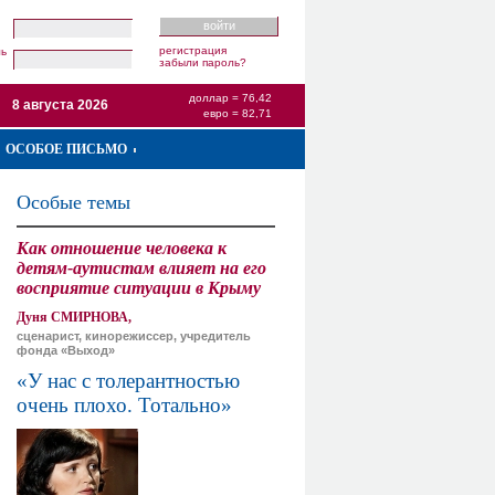
регистрация
ль
забыли пароль?
доллар = 76,42
8 августа 2026
евро = 82,71
ОСОБОЕ ПИСЬМО
Особые темы
Как отношение человека к
детям-аутистам влияет на его
восприятие ситуации в Крыму
Дуня СМИРНОВА,
сценарист, кинорежиссер, учредитель
фонда «Выход»
«У нас с толерантностью
очень плохо. Тотально»