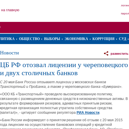
логин
на главную
паро
ЛИТИКА
ОБЩЕСТВО
ВЫБОРЫ
ЭКОНОМИКА
КОРРУПЦИЯ
СУД
Новости
разместить
ЦБ РФ отозвал лицензии у череповецкого
и двух столичных банков
С 20 мая Банк России отзывает лицензии у московских банков
Транспортный и ПроБанка, а также у череповецкого банка «Бумеранг».
«ООО КБ «Транспортный» проводило высокорискованную политику,
связанную с размещением денежных средств в низкокачественные активы. В
результате формирования резервов, адекватных принятым рискам,
кредитная организация полностью утратила собственные средства
(капитал)», - цитирует сообщение регулятора
РИА Новости
.
«Банк России информирует о принятом решении об отзыве с 20 мая 2015
года лицензии на осуществление банковских операций у кредитной