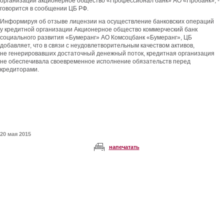
организации акционерное общество «Профессионал банк» АО «Пробанк», -
говорится в сообщении ЦБ РФ.
Информируя об отзыве лицензии на осуществление банковских операций
у кредитной организации Акционерное общество коммерческий банк
социального развития «Бумеранг» АО Комсоцбанк «Бумеранг», ЦБ
добавляет, что в связи с неудовлетворительным качеством активов,
не генерировавших достаточный денежный поток, кредитная организация
не обеспечивала своевременное исполнение обязательств перед
кредиторами.
20 мая 2015
напечатать