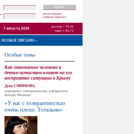
регистрация
ль
забыли пароль?
доллар = 76,42
7 августа 2026
евро = 82,71
ОСОБОЕ ПИСЬМО
Особые темы
Как отношение человека к
детям-аутистам влияет на его
восприятие ситуации в Крыму
Дуня СМИРНОВА,
сценарист, кинорежиссер, учредитель
фонда «Выход»
«У нас с толерантностью
очень плохо. Тотально»