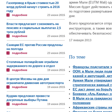
армии Мали (EUTM Mali) од
Газопровод в Крым стоимостью 20
Миссия будет действовать 
млрд рублей начнут строить в 2016
году
по подготовке развертыван
подробнее
23 июня 2015
дни.
Всего предполагается отпр
Власти предлагают сэкономить на
пенсиях и социальных выплатах 2,5
инструкторов, а также во
трлн рублей
обеспечивать безопаснос
подробнее
23 июня 2015
17 января 2013
Санкции ЕС против России продлены
на полгода
подробнее
23 июня 2015
По теме
Столичные полицейские ограбили
задержанного по дороге в отдел
Французы подсчитали у
подробнее
19 июня 2015
ООН: в Мали люди под
казней и ампутаций, де
В центре Москвы на два дня
Армия Мали утверждает
ограничили движение автотранспорта
стратегически важный 
подробнее
19 июня 2015
ЕС даст денег на борьб
Боевики «Аль-Каиды» о
Кудрин предложил провести
В Мали из-за гражданс
досрочные выборы Путина
положение
подробнее
19 июня 2015
Африканские страны нап
Франция не будет воева