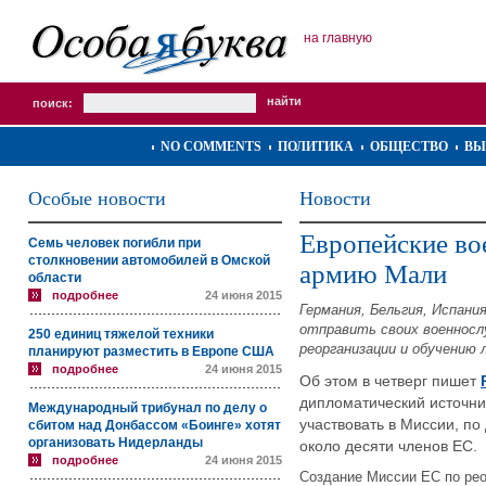
на главную
поиск:
NO COMMENTS
ПОЛИТИКА
ОБЩЕСТВО
ВЫ
Особые новости
Новости
Европейские во
Семь человек погибли при
столкновении автомобилей в Омской
армию Мали
области
подробнее
24 июня 2015
Германия, Бельгия, Испани
отправить своих военносл
250 единиц тяжелой техники
реорганизации и обучению 
планируют разместить в Европе США
подробнее
24 июня 2015
Об этом в четверг пишет
дипломатический источник
Международный трибунал по делу о
участвовать в Миссии, по
сбитом над Донбассом «Боинге» хотят
организовать Нидерланды
около десяти членов ЕС.
подробнее
24 июня 2015
Создание Миссии ЕС по рео