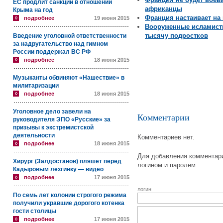
ЕС продлит санкции в отношении
африканцы
Крыма на год
Франция настаивает на
подробнее
19 июня 2015
Вооруженные исламист
тысячу подростков
Введение уголовной ответственности
за надругательство над гимном
России поддержал ВС РФ
подробнее
18 июня 2015
Музыканты обвиняют «Нашествие» в
милитаризации
подробнее
18 июня 2015
Уголовное дело завели на
Комментарии
руководителя ЭПО «Русские» за
призывы к экстремистской
деятельности
Комментариев нет.
подробнее
18 июня 2015
Для добавления комментари
Хирург (Залдостанов) пляшет перед
логином и паролем.
Кадыровым лезгинку — видео
подробнее
17 июня 2015
логин
По семь лет колонии строгого режима
получили укравшие дорогого котенка
гости столицы
подробнее
17 июня 2015