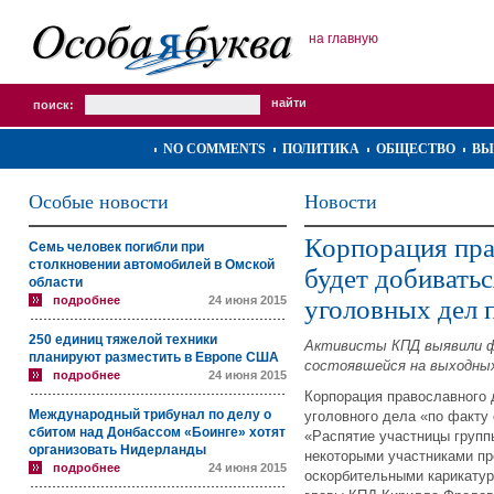
на главную
поиск:
NO COMMENTS
ПОЛИТИКА
ОБЩЕСТВО
ВЫ
Особые новости
Новости
Корпорация пра
Семь человек погибли при
столкновении автомобилей в Омской
будет добивать
области
подробнее
24 июня 2015
уголовных дел 
250 единиц тяжелой техники
Активисты КПД выявили ф
планируют разместить в Европе США
состоявшейся на выходных
подробнее
24 июня 2015
Корпорация православного 
Международный трибунал по делу о
уголовного дела «по факту
сбитом над Донбассом «Боинге» хотят
«Распятие участницы групп
организовать Нидерланды
некоторыми участниками пр
подробнее
24 июня 2015
оскорбительными карикатур