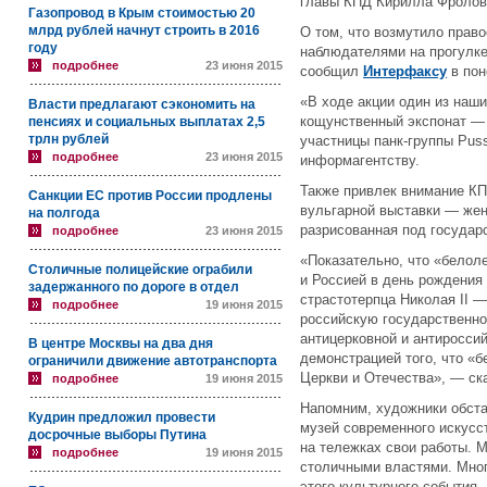
главы КПД Кирилла Фролов
Газопровод в Крым стоимостью 20
млрд рублей начнут строить в 2016
О том, что возмутило прав
году
наблюдателями на прогулк
подробнее
23 июня 2015
сообщил
Интерфаксу
в пон
«В ходе акции один из наш
Власти предлагают сэкономить на
кощунственный экспонат — 
пенсиях и социальных выплатах 2,5
трлн рублей
участницы панк-группы Pus
подробнее
23 июня 2015
информагентству.
Также привлек внимание КП
Санкции ЕС против России продлены
вульгарной выставки — жен
на полгода
разрисованная под государ
подробнее
23 июня 2015
«Показательно, что «белол
Столичные полицейские ограбили
и Россией в день рождения 
задержанного по дороге в отдел
страстотерпца Николая II 
подробнее
19 июня 2015
российскую государственно
антицерковной и антироссий
В центре Москвы на два дня
демонстрацией того, что «
ограничили движение автотранспорта
Церкви и Отечества», — ск
подробнее
19 июня 2015
Напомним, художники обста
Кудрин предложил провести
музей современного искусс
досрочные выборы Путина
на тележках свои работы. 
подробнее
19 июня 2015
столичными властями. Мно
этого культурного события.