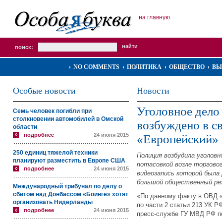
на главную
поиск:
NO COMMENTS
ПОЛИТИКА
ОБЩЕСТВО
ВЫ
Особые новости
Новости
Уголовное дело
Семь человек погибли при
столкновении автомобилей в Омской
возбуждено в с
области
подробнее
24 июня 2015
«Европейский»
250 единиц тяжелой техники
Полиция возбудила уголовн
планируют разместить в Европе США
потасовкой возле торговог
подробнее
24 июня 2015
видеозапись которой была
большой общественный рез
Международный трибунал по делу о
сбитом над Донбассом «Боинге» хотят
«По данному факту в ОВД 
организовать Нидерланды
по части 2 статьи 213 УК Р
подробнее
24 июня 2015
пресс-службе ГУ МВД РФ п