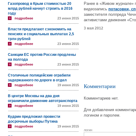
Ранее в «Живом журнале» 
Газопровод в Крым стоимостью 20
млрд рублей начнут строить в 2016
видеозапись
потасовки, с
году
заместителя полпреда Чечн
подробнее
23 июня 2015
активистами движения «Ст
3 мая 2012
Власти предлагают сэкономить на
пенсиях и социальных выплатах 2,5
трлн рублей
подробнее
23 июня 2015
Санкции ЕС против России продлены
на полгода
подробнее
23 июня 2015
Столичные полицейские ограбили
задержанного по дороге в отдел
подробнее
19 июня 2015
Комментарии
В центре Москвы на два дня
Комментариев нет.
ограничили движение автотранспорта
подробнее
19 июня 2015
Для добавления комментари
логином и паролем.
Кудрин предложил провести
досрочные выборы Путина
подробнее
19 июня 2015
логин