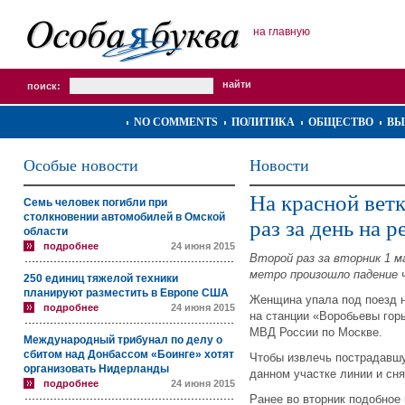
на главную
поиск:
NO COMMENTS
ПОЛИТИКА
ОБЩЕСТВО
ВЫ
Особые новости
Новости
На красной вет
Семь человек погибли при
столкновении автомобилей в Омской
раз за день на 
области
подробнее
24 июня 2015
Второй раз за вторник 1 м
метро произошло падение ч
250 единиц тяжелой техники
планируют разместить в Европе США
Женщина упала под поезд н
подробнее
24 июня 2015
на станции «Воробьевы гор
МВД России по Москве.
Международный трибунал по делу о
сбитом над Донбассом «Боинге» хотят
Чтобы извлечь пострадавш
организовать Нидерланды
данном участке линии и сня
подробнее
24 июня 2015
Ранее во вторник подобное