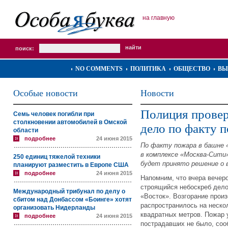
на главную
поиск:
NO COMMENTS
ПОЛИТИКА
ОБЩЕСТВО
ВЫ
Особые новости
Новости
Полиция провер
Семь человек погибли при
столкновении автомобилей в Омской
дело по факту 
области
подробнее
24 июня 2015
По факту пожара в башне 
в комплексе «Москва-Сити»
250 единиц тяжелой техники
будет принято решение о в
планируют разместить в Европе США
подробнее
24 июня 2015
Напомним, что вчера вечер
строящийся небоскреб дел
Международный трибунал по делу о
«Восток». Возгорание произ
сбитом над Донбассом «Боинге» хотят
распространилось на неско
организовать Нидерланды
квадратных метров. Пожар 
подробнее
24 июня 2015
пострадавших не было, со