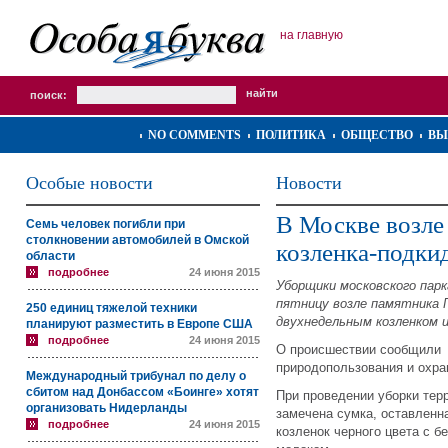
на главную
поиск:
NO COMMENTS
ПОЛИТИКА
ОБЩЕСТВО
ВЫ
Особые новости
Новости
В Москве возле
Семь человек погибли при
столкновении автомобилей в Омской
козленка-подк
области
подробнее
24 июня 2015
Уборщики московского пар
пятницу возле памятника 
250 единиц тяжелой техники
двухнедельным козленком 
планируют разместить в Европе США
подробнее
24 июня 2015
О происшествии сообщил
природопользования и охр
Международный трибунал по делу о
сбитом над Донбассом «Боинге» хотят
При проведении уборки тер
организовать Нидерланды
замечена сумка, оставленна
подробнее
24 июня 2015
козленок черного цвета с б