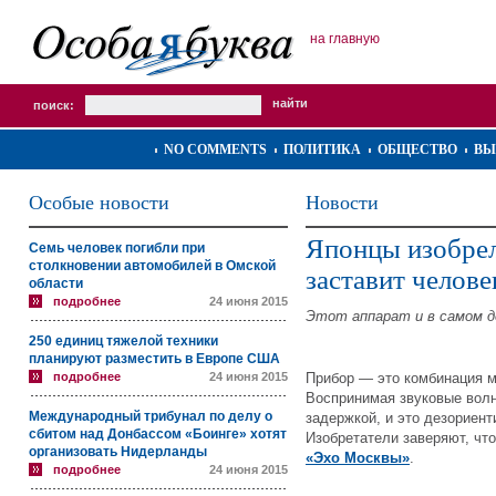
на главную
поиск:
NO COMMENTS
ПОЛИТИКА
ОБЩЕСТВО
ВЫ
Особые новости
Новости
Японцы изобрел
Семь человек погибли при
столкновении автомобилей в Омской
заставит челове
области
подробнее
24 июня 2015
Этот аппарат и в самом д
250 единиц тяжелой техники
планируют разместить в Европе США
подробнее
24 июня 2015
Прибор — это комбинация м
Воспринимая звуковые волн
Международный трибунал по делу о
задержкой, и это дезориент
сбитом над Донбассом «Боинге» хотят
Изобретатели заверяют, чт
организовать Нидерланды
«Эхо Москвы»
.
подробнее
24 июня 2015