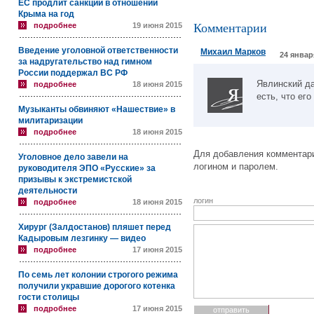
ЕС продлит санкции в отношении
Крыма на год
подробнее
19 июня 2015
Комментарии
Введение уголовной ответственности
Михаил Марков
24 январ
за надругательство над гимном
России поддержал ВС РФ
Явлинский да
подробнее
18 июня 2015
есть, что ег
Музыканты обвиняют «Нашествие» в
милитаризации
подробнее
18 июня 2015
Для добавления комментари
Уголовное дело завели на
логином и паролем.
руководителя ЭПО «Русские» за
призывы к экстремистской
деятельности
логин
подробнее
18 июня 2015
Хирург (Залдостанов) пляшет перед
Кадыровым лезгинку — видео
подробнее
17 июня 2015
По семь лет колонии строгого режима
получили укравшие дорогого котенка
гости столицы
подробнее
17 июня 2015