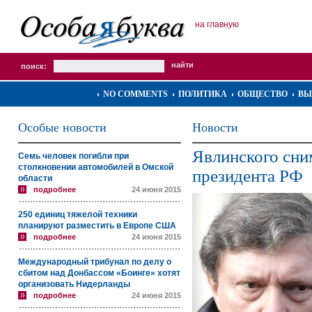
на главную
поиск:
NO COMMENTS
ПОЛИТИКА
ОБЩЕСТВО
ВЫ
Особые новости
Новости
Явлинского сни
Семь человек погибли при
столкновении автомобилей в Омской
президента РФ
области
подробнее
24 июня 2015
250 единиц тяжелой техники
планируют разместить в Европе США
подробнее
24 июня 2015
Международный трибунал по делу о
сбитом над Донбассом «Боинге» хотят
организовать Нидерланды
подробнее
24 июня 2015