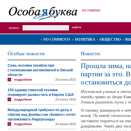
на главную
поиск:
NO COMMENTS
ПОЛИТИКА
ОБЩЕСТВО
ВЫ
Особые новости
Новости
Прошла зима, н
Семь человек погибли при
столкновении автомобилей в Омской
партии за это. 
области
подробнее
24 июня 2015
остановиться д
250 единиц тяжелой техники
Московские ученые в пятни
планируют разместить в Европе США
погоды прямо во дворе Ком
подробнее
24 июня 2015
Ученые разгоняли тучи с 
Международный трибунал по делу о
Установку развернули к неб
сбитом над Донбассом «Боинге» хотят
ионов. По новой технологии
организовать Нидерланды
заставили подняться на оп
подробнее
24 июня 2015
дождевыми. Через два часа