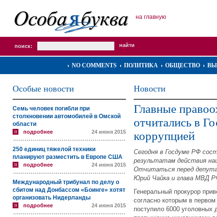
на главную
поиск:
NO COMMENTS
ПОЛИТИКА
ОБЩЕСТВО
ВЫ
Особые новости
Новости
Главные правоо
Семь человек погибли при
столкновении автомобилей в Омской
отчитались в Го
области
подробнее
24 июня 2015
коррупцией
250 единиц тяжелой техники
Сегодня в Госдуме РФ сос
планируют разместить в Европе США
результатам действия наци
подробнее
24 июня 2015
Отчитаться перед депута
Юрий Чайка и глава МВД Р
Международный трибунал по делу о
сбитом над Донбассом «Боинге» хотят
Генеральный прокурор прив
организовать Нидерланды
согласно которым в первом 
подробнее
24 июня 2015
поступило 6000 уголовных 