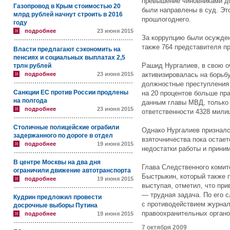
превышение чиновниками д
Газопровод в Крым стоимостью 20
были направлены в суд. Эт
млрд рублей начнут строить в 2016
прошлогоднего.
году
подробнее
23 июня 2015
За коррупцию были осужден
также 764 представителя п
Власти предлагают сэкономить на
пенсиях и социальных выплатах 2,5
Рашид Нургалиев, в свою о
трлн рублей
подробнее
23 июня 2015
активизировалась на борьбу
должностные преступления 
Санкции ЕС против России продлены
на 20 процентов больше пр
на полгода
данным главы МВД, только 
подробнее
23 июня 2015
ответственности 4328 мили
Столичные полицейские ограбили
Однако Нургалиев призналс
задержанного по дороге в отдел
взяточничества пока остае
подробнее
19 июня 2015
недостатки работы и прини
В центре Москвы на два дня
Глава Следственного комит
ограничили движение автотранспорта
Быстрыкин, который также 
подробнее
19 июня 2015
выступая, отметил, что при
— трудная задача. По его 
Кудрин предложил провести
с противодействием журна
досрочные выборы Путина
правоохранительных органо
подробнее
19 июня 2015
7 октября 2009