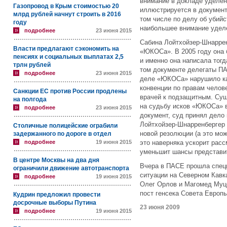
внимание в докладе уделе
Газопровод в Крым стоимостью 20
иллюстрируется в документ
млрд рублей начнут строить в 2016
том числе по делу об убийс
году
наибольшее внимание уде
подробнее
23 июня 2015
Сабина Лойтхойзер-Шнаррен
Власти предлагают сэкономить на
«ЮКОСа». В 2005 году она 
пенсиях и социальных выплатах 2,5
и именно она написала тог
трлн рублей
том документе делегаты ПА
подробнее
23 июня 2015
деле «ЮКОСа» нарушило ка
конвенции по правам челов
Санкции ЕС против России продлены
врачей к подзащитным. Су
на полгода
на судьбу исков «ЮКОСа» в
подробнее
23 июня 2015
документ, суд принял дело
Лойтхойзер-Шнарренбергер 
Столичные полицейские ограбили
новой резолюции (а это мо
задержанного по дороге в отдел
подробнее
19 июня 2015
это наверняка ускорит рас
уменьшит шансы представит
В центре Москвы на два дня
Вчера в ПАСЕ прошла спец
ограничили движение автотранспорта
ситуации на Северном Кавк
подробнее
19 июня 2015
Олег Орлов и Магомед Муцо
пост генсека Совета Европ
Кудрин предложил провести
досрочные выборы Путина
23 июня 2009
подробнее
19 июня 2015