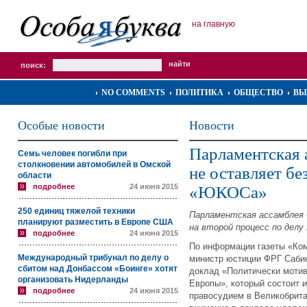
на главную
поиск:
NO COMMENTS
ПОЛИТИКА
ОБЩЕСТВО
ВЫ
Особые новости
Новости
Парламентская 
Семь человек погибли при
столкновении автомобилей в Омской
не оставляет бе
области
подробнее
24 июня 2015
«ЮКОСа»
250 единиц тяжелой техники
Парламентская ассамблея
планируют разместить в Европе США
на второй процесс по делу
подробнее
24 июня 2015
По информации газеты «Ко
Международный трибунал по делу о
министр юстиции ФРГ Саби
сбитом над Донбассом «Боинге» хотят
доклад «Политически мотив
организовать Нидерланды
Европы»,
который состоит и
подробнее
24 июня 2015
правосудием в Великобрита