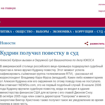
логин
на главную
паро
ЛИТИКА
ОБЩЕСТВО
ВЫБОРЫ
ЭКОНОМИКА
КОРРУПЦИЯ
СУД
Новости
разместить
Кудрин получил повестку в суд
Алексей Кудрин вызван в Окружной суд Вашингтона по делу ЮКОСА
В американской столице российского вице-премьера подкараулил судебный
пристав и лично вручил Кудрину повестку. Этот момент успела
зафиксировать съёмочная группа телекомпании RTVI, - рассказал её
корреспондент Владимир Кара-Мурза (младший). Каких-либо комментариев
от Алексея Кудрина или его окружения по этому поводу пока не поступало.
Как отмечает NEWSru.com, это не первый подобный случай. В начале 2006
года Кудрину вручили судебную повестку, когда он входил в здание
министерства финансов США для встречи с его главой Джоном Сноу.
В октябре 2005 года член совета директоров "Газпрома" и министр
энергетики Виктор Христенко также получил такое же уведомление во время
приема в свою честь.