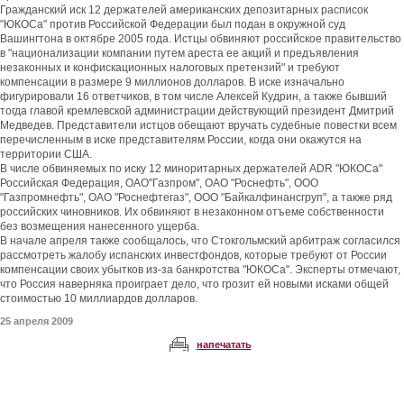
Гражданский иск 12 держателей американских депозитарных расписок
"ЮКОСа" против Российской Федерации был подан в окружной суд
Вашингтона в октябре 2005 года. Истцы обвиняют российское правительство
в "национализации компании путем ареста ее акций и предъявления
незаконных и конфискационных налоговых претензий" и требуют
компенсации в размере 9 миллионов долларов. В иске изначально
фигурировали 16 ответчиков, в том числе Алексей Кудрин, а также бывший
тогда главой кремлевской администрации действующий президент Дмитрий
Медведев. Представители истцов обещают вручать судебные повестки всем
перечисленным в иске представителям России, когда они окажутся на
территории США.
В числе обвиняемых по иску 12 миноритарных держателей ADR "ЮКОСа"
Российская Федерация, ОАО"Газпром", ОАО "Роснефть", ООО
"Газпромнефть", ОАО "Роснефтегаз", ООО "Байкалфинансгруп", а также ряд
российских чиновников. Их обвиняют в незаконном отъеме собственности
без возмещения нанесенного ущерба.
В начале апреля также сообщалось, что Стокгольмский арбитраж согласился
рассмотреть жалобу испанских инвестфондов, которые требуют от России
компенсации своих убытков из-за банкротства "ЮКОСа". Эксперты отмечают,
что Россия наверняка проиграет дело, что грозит ей новыми исками общей
стоимостью 10 миллиардов долларов.
25 апреля 2009
напечатать