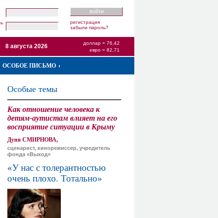
регистрация
ль
забыли пароль?
доллар = 76,42
8 августа 2026
евро = 82,71
ОСОБОЕ ПИСЬМО
Особые темы
Как отношение человека к
детям-аутистам влияет на его
восприятие ситуации в Крыму
Дуня СМИРНОВА,
сценарист, кинорежиссер, учредитель
фонда «Выход»
«У нас с толерантностью
очень плохо. Тотально»