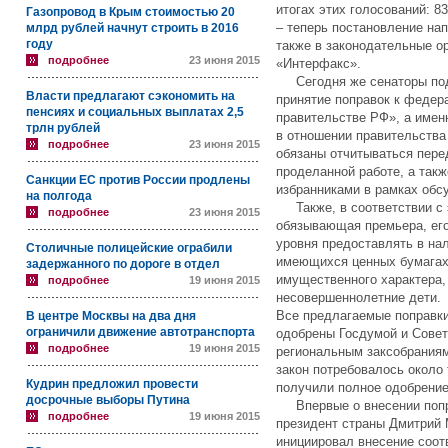
итогах этих голосований: 8
Газопровод в Крым стоимостью 20
– теперь постановление нап
млрд рублей начнут строить в 2016
году
также в законодательные ор
подробнее
23 июня 2015
«Интерфакс».
Сегодня же сенаторы подв
Власти предлагают сэкономить на
принятие поправок к федер
пенсиях и социальных выплатах 2,5
правительстве РФ», а имен
трлн рублей
в отношении правительства
подробнее
23 июня 2015
обязаны отчитываться пере
проделанной работе, а так
Санкции ЕС против России продлены
избранниками в рамках об
на полгода
Также, в соответствии с э
подробнее
23 июня 2015
обязывающая премьера, его
уровня предоставлять в на
Столичные полицейские ограбили
имеющихся ценных бумагах,
задержанного по дороге в отдел
имущественного характера, 
подробнее
19 июня 2015
несовершеннолетние дети.
Все предлагаемые поправки
В центре Москвы на два дня
ограничили движение автотранспорта
одобрены Госдумой и Совет
подробнее
19 июня 2015
региональным заксобраниям
закон потребовалось около 
Кудрин предложил провести
получили полное одобрение
досрочные выборы Путина
Впервые о внесении попра
подробнее
19 июня 2015
президент страны Дмитрий 
инициировал внесение соот