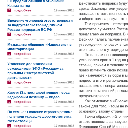
ЕС продлит санкции в отношении
Действовать поправки буду
Крыма на год
срока. Законодатели увере
подробнее
19 июня 2015
повышает ответственность 
и обществом за результаты
Введение уголовной ответственности
Тем временем, несмотря н
за надругательство над гимном
депутатов субъектов Росси
России поддержал ВС РФ
предлагаемые поправки. В ч
подробнее
18 июня 2015
Верхняя палата парламента
утверждении поправок в Ко
Музыканты обвиняют «Нашествие» в
милитаризации
окончательного утверждения
подробнее
18 июня 2015
По словам оппозиционеро
установлен срок в 1 год на
Уголовное дело завели на
страны, причем в течение 
руководителя ЭПО «Русские» за
право изменить свою позици
призывы к экстремистской
где намечаются выборы в 
деятельности
подвести итоги региональны
подробнее
18 июня 2015
независимо от оперативнос
никаких исключений реглам
Хирург (Залдостанов) пляшет перед
предусматривает.
Кадыровым лезгинку — видео
Как отмечают в «Яблоке»,
подробнее
17 июня 2015
законе для того, чтобы не 
основному закону страны.
По семь лет колонии строгого режима
Таким образом, яблочники
получили укравшие дорогого котенка
гости столицы
ответственность за наруше
подробнее
17 июня 2015
Федерации Сергей Миронов.