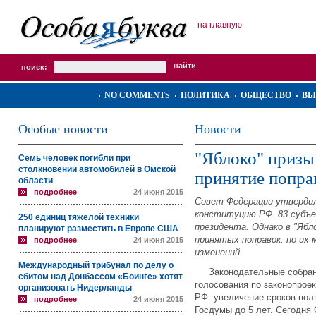
на главную
поиск:
NO COMMENTS
ПОЛИТИКА
ОБЩЕСТВО
ВЫ
Особые новости
Новости
"Яблоко" призы
Семь человек погибли при
столкновении автомобилей в Омской
принятие попра
области
подробнее
24 июня 2015
Совет Федерации утвердил
конституцию РФ. 83 субъ
250 единиц тяжелой техники
президента. Однако в "Яб
планируют разместить в Европе США
принятых поправок: по их 
подробнее
24 июня 2015
изменений.
Международный трибунал по делу о
Законодательные собрани
сбитом над Донбассом «Боинге» хотят
голосования по законопрое
организовать Нидерланды
РФ: увеличение сроков пол
подробнее
24 июня 2015
Госдумы до 5 лет. Сегодня