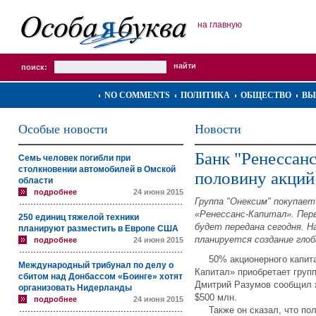
на главную
поиск:
NO COMMENTS
ПОЛИТИКА
ОБЩЕСТВО
ВЫ
Особые новости
Новости
Банк "Ренессан
Семь человек погибли при
столкновении автомобилей в Омской
половину акций
области
подробнее
24 июня 2015
Группа "Онексим" покупает
«Ренессанс-Капитал». Пер
250 единиц тяжелой техники
будет передана сегодня. Н
планируют разместить в Европе США
планируется создание глоб
подробнее
24 июня 2015
50% акционерного капитал
Международный трибунал по делу о
Капитал» приобретает груп
сбитом над Донбассом «Боинге» хотят
Дмитрий Разумов сообщил 
организовать Нидерланды
$500 млн.
подробнее
24 июня 2015
Также он сказал, что пол