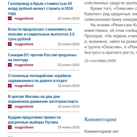
собственных средств групп
Газопровод в Крым стоимостью 20
Кроме того, «Онексим» со
млрд рублей начнут строить в 2016
году
Капитал» ряд кредитных ли
подробнее
23 июня 2015
«обеспечения банку конкур
На основе «Ренессанс-Кап
Власти предлагают сэкономить на
инвестбанка, об этом сооб
пенсиях и социальных выплатах 2,5
Прохоров. «На первом эта
трлн рублей
и, возможно, зайти на разви
подробнее
23 июня 2015
и группа «Онэксим», и «Ре
быстрого и кратного роста, 
Санкции ЕС против России продлены
на полгода
22 сентября 2008
подробнее
23 июня 2015
Столичные полицейские ограбили
задержанного по дороге в отдел
подробнее
19 июня 2015
В центре Москвы на два дня
ограничили движение автотранспорта
подробнее
19 июня 2015
Кудрин предложил провести
Комментарии
досрочные выборы Путина
подробнее
19 июня 2015
Комментариев нет.