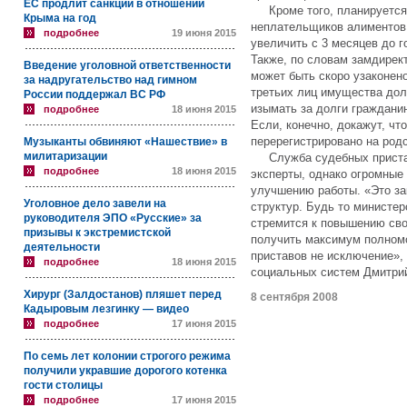
ЕС продлит санкции в отношении
Кроме того, планируется 
Крыма на год
неплательщиков алиментов
подробнее
19 июня 2015
увеличить с 3 месяцев до г
Также, по словам замдирек
Введение уголовной ответственности
может быть скоро узаконено
за надругательство над гимном
третьих лиц имущества дол
России поддержал ВС РФ
изымать за долги гражданин
подробнее
18 июня 2015
Если, конечно, докажут, ч
перерегистрировано на род
Музыканты обвиняют «Нашествие» в
милитаризации
Служба судебных приставо
подробнее
18 июня 2015
эксперты, однако огромные
улучшению работы. «Это за
Уголовное дело завели на
структур. Будь то министер
руководителя ЭПО «Русские» за
стремится к повышению сво
призывы к экстремистской
получить максимум полномо
деятельности
приставов не исключение»,
подробнее
18 июня 2015
социальных систем Дмитри
Хирург (Залдостанов) пляшет перед
8 сентября 2008
Кадыровым лезгинку — видео
подробнее
17 июня 2015
По семь лет колонии строгого режима
получили укравшие дорогого котенка
гости столицы
подробнее
17 июня 2015