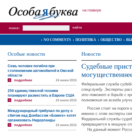
на главную
поиск:
NO COMMENTS
ПОЛИТИКА
ОБЩЕСТВО
ВЫ
Особые новости
Новости
Судебные прист
Семь человек погибли при
столкновении автомобилей в Омской
могущественне
области
подробнее
24 июня 2015
Федеральная служба судеб
спецслужбу. Эксперты рас
250 единиц тяжелой техники
это поможет в борьбе с к
планируют разместить в Европе США
полномочия не всегда ул
подробнее
24 июня 2015
Россия стоит на пороге кр
Международный трибунал по делу о
именно с этим эксперты с
сбитом над Донбассом «Боинге» хотят
Федеральной службы судебн
организовать Нидерланды
превращается в мощную спе
подробнее
24 июня 2015
На данный момент России