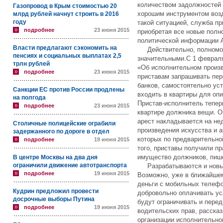
количеством задолжностей 
Газопровод в Крым стоимостью 20
хорошим инструментом воз
млрд рублей начнут строить в 2016
году
такой ситуацией, служба пр
подробнее
23 июня 2015
приобретая все новые полн
политической информации 
Власти предлагают сэкономить на
Действительно, полномоч
пенсиях и социальных выплатах 2,5
значительными.С 1 февраля
трлн рублей
«Об исполнительном произ
подробнее
23 июня 2015
приставам запрашивать пер
банков, самостоятельно ус
Санкции ЕС против России продлены
входить в квартиры для опи
на полгода
Пристав-исполнитель тепер
подробнее
23 июня 2015
квартире должника вещи. О
арест накладывается на не
Столичные полицейские ограбили
произведения искусства и а
задержанного по дороге в отдел
которых по предварительно
подробнее
19 июня 2015
того, приставы получили п
имущество должников, пише
В центре Москвы на два дня
ограничили движение автотранспорта
Разрабатываются и новые
подробнее
19 июня 2015
Возможно, уже в ближайше
деньги с мобильных телефо
Кудрин предложил провести
добровольно оплачивать у
досрочные выборы Путина
будут ограничивать и пере
подробнее
19 июня 2015
водительских прав, расска
организации исполнительн