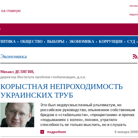
логин
на главную
паро
ЛИТИКА
ОБЩЕСТВО
ВЫБОРЫ
ЭКОНОМИКА
КОРРУПЦИЯ
СУД
Экономика
Михаил ДЕЛЯГИН,
директор Института проблем глобализации, д.э.н.
КОРЫСТНАЯ НЕПРОХОДИМОСТЬ
УКРАИНСКИХ ТРУБ
Это был недвусмысленный ультиматум, но
российское руководство, опьяненное собственным
бредом о «стабильности», «процветании» и прочих
«подыманиях с колен», похоже, утратило
способность не только мыслить, но и слушать
подробнее
8 января 2009