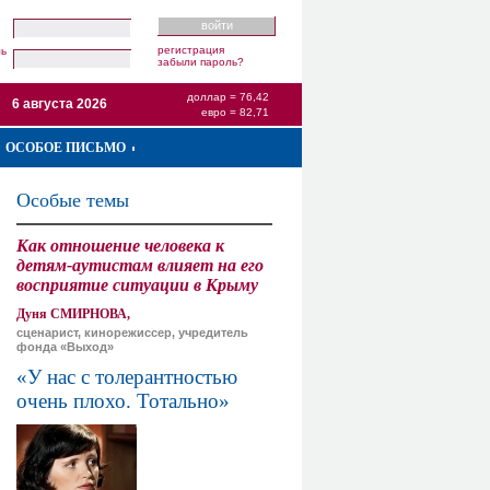
регистрация
ль
забыли пароль?
доллар = 76,42
6 августа 2026
евро = 82,71
ОСОБОЕ ПИСЬМО
Особые темы
Как отношение человека к
детям-аутистам влияет на его
восприятие ситуации в Крыму
Дуня СМИРНОВА,
сценарист, кинорежиссер, учредитель
фонда «Выход»
«У нас с толерантностью
очень плохо. Тотально»