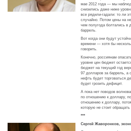
мае 2012 года — мы наблюд
снизились даже ниже уровня
все рядили-гадали: то ли э
случайно. Потом цены на н
чем полугода болтались в д
баррель.
Вот когда они будут устойч
времени — хотя бы несколь
говорить.
Конечно, россиянам опасать
уровне цен бюджет остаетс
бюджет на текущий год верс
97 долларов за баррель, а 
нефть будет торговаться д
будет грозить дефицит.
А пока нет поводов волнова
по отношению к доллару, п
отношению к доллару, потом
которую не стоит обращать
***
Сергей Жаворонков, экон