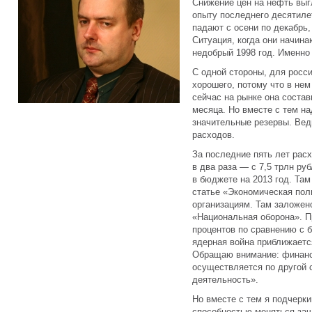
Снижение цен на нефть выгл
опыту последнего десятилет
падают с осени по декабрь,
Ситуация, когда они начин
недобрый 1998 год. Именно 
С одной стороны, для росси
хорошего, потому что в нем
сейчас на рынке она состав
месяца. Но вместе с тем на
значительные резервы. Вед
расходов.
За последние пять лет рас
в два раза — с 7,5 трлн ру
в бюджете на 2013 год. Там
статье «Экономическая пол
организациям. Там заложено
«Национальная оборона». П
процентов по сравнению с 
ядерная война приближаетс
Обращаю внимание: финанс
осуществляется по другой 
деятельность».
Но вместе с тем я подчерк
способностью меняться зач