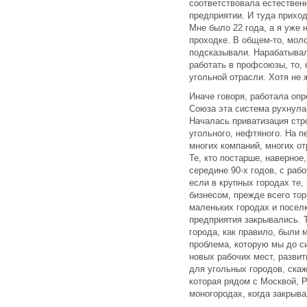
соответствовала естествен
предприятии. И туда прихо
Мне было 22 года, а я уже 
проходке. В общем-то, моло
подсказывали. Нарабатывал
работать в профсоюзы, то, 
угольной отрасли. Хотя не 
Иначе говоря, работала оп
Союза эта система рухнула
Началась приватизация стр
угольного, нефтяного. На 
многих компаний, многих о
Те, кто постарше, наверное,
середине 90-х годов, с раб
если в крупных городах те,
бизнесом, прежде всего тор
маленьких городах и посел
предприятия закрывались. 
города, как правило, были
проблема, которую мы до с
новых рабочих мест, развит
для угольных городов, скаж
которая рядом с Москвой, Р
моногородах, когда закрыва