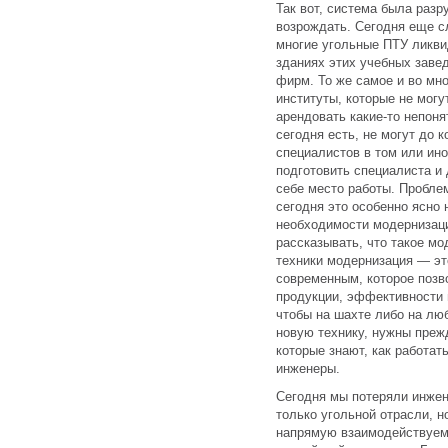
Так вот, система была разр
возрождать. Сегодня еще сл
многие угольные ПТУ ликви
зданиях этих учебных зав
фирм. То же самое и во мн
институты, которые не могу
арендовать какие-то непоня
сегодня есть, не могут до 
специалистов в том или ин
подготовить специалиста и
себе место работы. Проблем
сегодня это особенно ясно 
необходимости модернизаци
рассказывать, что такое мод
техники модернизация — эт
современным, которое позв
продукции, эффективности п
чтобы на шахте либо на лю
новую технику, нужны преж
которые знают, как работат
инженеры.
Сегодня мы потеряли инжен
только угольной отрасли, 
напрямую взаимодействуем 