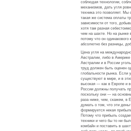
соблюдая технологии, собл
механизмов, дать угля ровн
техника это позволяет. Мы 
такая же система оплаты т
зависимости от того, добыв
хотя там разная себестоимо
чем на шахте. Но на рынке 
потому что он одинакового 
абсолютно без разницы, доб
Цена угля на международно
Австралии, либо в Америке
Австралии и в России уголь
труд должен быть оценен од
глобальности рынка. Если у
существуют в мире, и в эти
высокая — как в Европе и в
России должны получать пр
поскольку они — на основн
раза ниже, чем, скажем, в 
думать о том, что эти день
формируется некая прибыль
Потому что прибыль создает
техники и чего бы то ни бы
комбайн и поставить в шахт