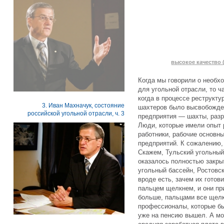
высокое качество (
Когда мы говорили о необх
для угольной отрасли, то ч
когда в процессе реструкту
3. Иван Махначук, состояние
шахтеров было высвобожде
российской угольной отрасли, ч. 3
предприятия — шахты, разр
Люди, которые имели опыт 
работники, рабочие основн
предприятий. К сожалению,
Скажем, Тульский угольный
оказалось полностью закры
угольный бассейн, Ростовск
вроде есть, зачем их готов
пальцем щелкнем, и они при
больше, пальцами все щелка
профессионалы, которые был
уже на пенсию вышел. А мо