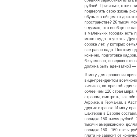
средняя заработная плата 
рублей. Прикиньте, стоит ли
подвергать свою жизнь рис
обувь и в общем-то достат
пространстве? 26 тысяч мож
я думаю, это вообще не сло
в маленьких городах есть 
может куда-то уехать. Дру
сорока лет, у которых семь
все равно надо. Поэтому од
конечно, подготовка кадров
безусловно, совершенствов
должна быть адекватной — 
Я могу для сравнения прив
вице-президентом всемирной
химиков, которая объединя
более чем 120 стран мира,
странам, смотреть, как обс
Африке, в Германии, в Авст
других странах. И могу сра
шахтеров в Европе составля
порядка 150 тысяч рублей.
тысячи американских долла
порядка 150—160 тысяч руб
плата не зависит от конечно