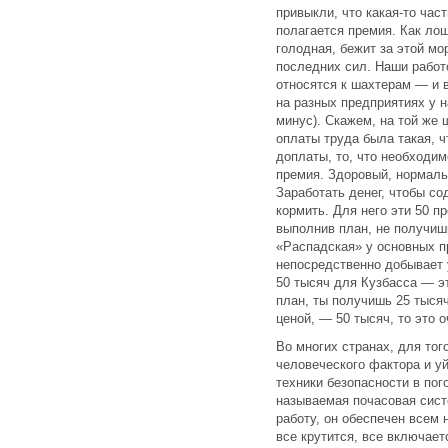
привыкли, что какая-то час
полагается премия. Как лош
голодная, бежит за этой мо
последних сил. Наши работ
относятся к шахтерам — и 
на разных предприятиях у н
минус). Скажем, на той же
оплаты труда была такая, 
доплаты, то, что необходим
премия. Здоровый, нормаль
Заработать денег, чтобы с
кормить. Для него эти 50 п
выполнив план, не получиш
«Распадская» у основных п
непосредственно добывает у
50 тысяч для Кузбасса — э
план, ты получишь 25 тысяч
ценой, — 50 тысяч, то это 
Во многих странах, для то
человеческого фактора и уй
техники безопасности в пог
называемая почасовая сист
работу, он обеспечен всем
все крутится, все включает