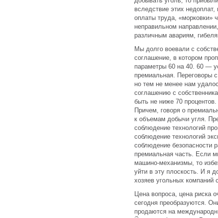
добывать уголь, то прибыли
вследствие этих недоплат
оплаты труда, «морковки» 
неправильном направлении,
различным авариям, гибеля
Мы долго воевали с собст
соглашение, в котором про
параметры 60 на 40. 60 — у
премиальная. Переговоры с
но тем не менее нам удало
соглашению с собственника
быть не ниже 70 процентов.
Причем, говоря о премиальн
к объемам добычи угля. Пр
соблюдение технологий про
соблюдение технологий экс
соблюдение безопасности р
премиальная часть. Если м
машино-механизмы, то избе
уйти в эту плоскость. И я д
хозяев угольных компаний 
Цена вопроса, цена риска о
сегодня преобразуются. Он
продаются на международны