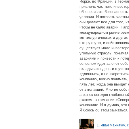
Йорке, во Франции, в Герм
привлечь частного инвестор
обеспечивать безопасность
условия. И показать частны
они делают все для того, ч
чтобы не было аварий. Нап
международном рынке резко 
металлургических и других 
это рухнуло, и собственник
существует мало инвесторо
угольную отрасль, понимая 
авариями и привести к пот
основном идет за счет собс
вкладывают деньги с учето
«длинные», а не «короткие»
компанию, нужно понимать,
пять лет, когда она выйдет
от этих акций. Многие собс
а рынок сегодня глобальны
скажем, в компании «Север
компаниях. И я думаю, что
Я боюсь об этом заикаться
1. Иван Махначук, 