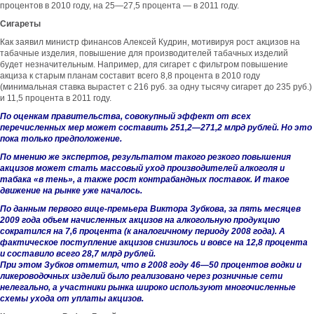
процентов в 2010 году, на 25—27,5 процента — в 2011 году.
Сигареты
Как заявил министр финансов Алексей Кудрин, мотивируя рост акцизов на
табачные изделия, повышение для производителей табачных изделий
будет незначительным. Например, для сигарет с фильтром повышение
акциза к старым планам составит всего 8,8 процента в 2010 году
(минимальная ставка вырастет с 216 руб. за одну тысячу сигарет до 235 руб.)
и 11,5 процента в 2011 году.
По оценкам правительства, совокупный эффект от всех
перечисленных мер может составить 251,2—271,2 млрд рублей. Но это
пока только предположение.
По мнению же экспертов, результатом такого резкого повышения
акцизов может стать массовый уход производителей алкоголя и
табака «в тень», а также рост контрабандных поставок. И такое
движение на рынке уже началось.
По данным первого вице-премьера Виктора Зубкова, за пять месяцев
2009 года объем начисленных акцизов на алкогольную продукцию
сократился на 7,6 процента (к аналогичному периоду 2008 года). А
фактическое поступление акцизов снизилось и вовсе на 12,8 процента
и составило всего 28,7 млрд рублей.
При этом Зубков отметил, что в 2008 году 46—50 процентов водки и
ликероводочных изделий было реализовано через розничные сети
нелегально, а участники рынка широко используют многочисленные
схемы ухода от уплаты акцизов.