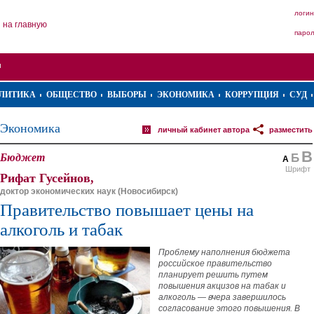
логин
на главную
паро
ЛИТИКА
ОБЩЕСТВО
ВЫБОРЫ
ЭКОНОМИКА
КОРРУПЦИЯ
СУД
Экономика
личный кабинет автора
разместить
В
Бюджет
Б
А
Шрифт
Рифат Гусейнов,
доктор экономических наук (Новосибирск)
Правительство повышает цены на
алкоголь и табак
Проблему наполнения бюджета
российское правительство
планирует решить путем
повышения акцизов на табак и
алкоголь — вчера завершилось
согласование этого повышения. В