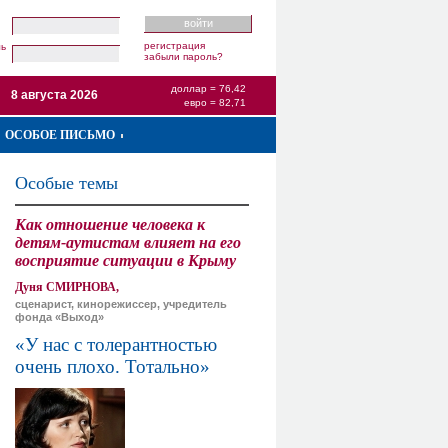
регистрация
ль
забыли пароль?
доллар = 76,42
8 августа 2026
евро = 82,71
ОСОБОЕ ПИСЬМО
Особые темы
Как отношение человека к
детям-аутистам влияет на его
восприятие ситуации в Крыму
Дуня СМИРНОВА,
сценарист, кинорежиссер, учредитель
фонда «Выход»
«У нас с толерантностью
очень плохо. Тотально»