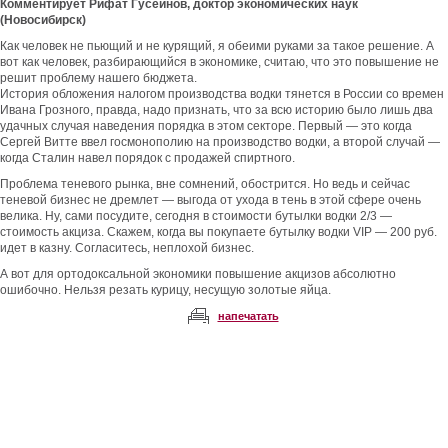
Комментирует
Рифат
Гусейнов, доктор экономических наук
(Новосибирск)
Как человек не пьющий и не курящий, я обеими руками за такое решение. А
вот как человек, разбирающийся в экономике, считаю, что это повышение не
решит проблему нашего бюджета.
История обложения налогом производства водки тянется в России со времен
Ивана Грозного, правда, надо признать, что за всю историю было лишь два
удачных случая наведения порядка в этом секторе. Первый — это когда
Сергей Витте ввел госмонополию на производство водки, а второй случай —
когда Сталин навел порядок с продажей спиртного.
Проблема теневого рынка, вне сомнений, обострится. Но ведь и сейчас
теневой бизнес не дремлет — выгода от ухода в тень в этой сфере очень
велика. Ну, сами посудите, сегодня в стоимости бутылки водки 2/3 —
стоимость акциза. Скажем, когда вы покупаете бутылку водки VIP — 200 руб.
идет в казну. Согласитесь, неплохой бизнес.
А вот для ортодоксальной экономики повышение акцизов абсолютно
ошибочно. Нельзя резать курицу, несущую золотые яйца.
напечатать