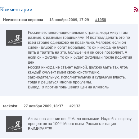
Комментарии
Неизвестная персона
18 ноября 2009, 17:29
#1958
Россия-это многонациональная страна, люди живут там
разные, с разными традициями. И поэтому делать это по
всей стране одинаково не правильно. Человек, если он
силен (душой) и богат морально, то он никогда не будет
пить и тратить на это, больше чем он себе позволяет. А
если он «фуфло» то он и будет фуфлом и после поднятия
цен.
Россия никогда не станет единой, должно быть так, чтоб
каждый субъект имел свою конституцию,
законодательную, исполнительную и судебную власть,
тогда и решаться многие проблемы.
Вывод : я против повышения цен на алкоголь
tacksist
27 ноября 2009, 18:37
#2132
А я за повышение цен!!! Мало повысили. Надо было сразу
процентов на 100!!! Много пьем. Россия как нация
ВЫМИРАЕТ!!!