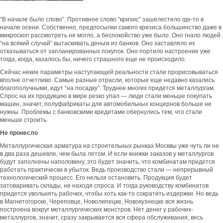
“В начале было слово”. Противное слово “кризис” зашелестело где-то в
начале осени. Собственно, предпосылки самого кризиса большинство даже в
микроскоп рассмотреть не могло, а беспокойство уже было. Оно гнало людей
“на всякий случай” вытаскивать деньги из банков. Оно заставляло их
отказываться от запланированных покупок. Оно портило настроение уже
тогда, когда, казалось бы, ничего страшного еще не происходило.
Сейчас некие параметры наступающей реальности стали прорисовываться
вполне отчетливо. Самые разные отрасли, которые еще недавно казались
благополучными, идут “на посадку”. Труднее многих придется металлургам.
Спрос на их продукцию в мире резко упал — люди стали меньше покупать
машин, значит, полуфабрикаты для автомобильных концернов больше не
нужны. Проблемы с банковскими кредитами обернулись тем, что стали
меньше строить.
Не пронесло
Металлургическая арматура на строительных рынках Москвы уже чуть ли не
в два раза дешевле, чем была летом. И если книжки заказов у металлургов
будут заполнены наполовину, это будет значить, что комбинатам придется
работать практически в убыток. Ведь производство стали — непрерывный
технологический процесс. Его нельзя остановить. Продукция будет
затоваривать склады, не находя спроса. И тогда руководству комбинатов
придется увольнять рабочих, чтобы хоть как-то сократить издержки. Но ведь
в Магнитогорске, Череповце, Новолипецке, Новокузнецке вся жизнь
построена вокруг металлургических монстров. Нет денег у рабочих-
металлургов, значит, сразу закрывается вся сфера обслуживания, весь