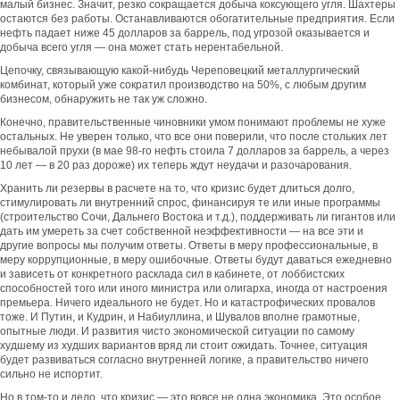
малый бизнес. Значит, резко сокращается добыча коксующего угля. Шахтеры
остаются без работы. Останавливаются обогатительные предприятия. Если
нефть падает ниже 45 долларов за баррель, под угрозой оказывается и
добыча всего угля — она может стать нерентабельной.
Цепочку, связывающую какой-нибудь Череповецкий металлургический
комбинат, который уже сократил производство на 50%, с любым другим
бизнесом, обнаружить не так уж сложно.
Конечно, правительственные чиновники умом понимают проблемы не хуже
остальных. Не уверен только, что все они поверили, что после стольких лет
небывалой прухи (в мае 98-го нефть стоила 7 долларов за баррель, а через
10 лет — в 20 раз дороже) их теперь ждут неудачи и разочарования.
Хранить ли резервы в расчете на то, что кризис будет длиться долго,
стимулировать ли внутренний спрос, финансируя те или иные программы
(строительство Сочи, Дальнего Востока и т.д.), поддерживать ли гигантов или
дать им умереть за счет собственной неэффективности — на все эти и
другие вопросы мы получим ответы. Ответы в меру профессиональные, в
меру коррупционные, в меру ошибочные. Ответы будут даваться ежедневно
и зависеть от конкретного расклада сил в кабинете, от лоббистских
способностей того или иного министра или олигарха, иногда от настроения
премьера. Ничего идеального не будет. Но и катастрофических провалов
тоже. И Путин, и Кудрин, и Набиуллина, и Шувалов вполне грамотные,
опытные люди. И развития чисто экономической ситуации по самому
худшему из худших вариантов вряд ли стоит ожидать. Точнее, ситуация
будет развиваться согласно внутренней логике, а правительство ничего
сильно не испортит.
Но в том-то и дело, что кризис — это вовсе не одна экономика. Это особое