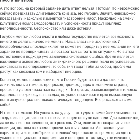
Небогатый выбор
А это вопрос, на который заранее дать ответ нельзя. Потому что невозможно
сейчас предсказать длительность кризиса, его глубину. Значит, невозможно
представить, насколько изменится “настроение масс”. Насколько на смену
культивируемому самодовольству и успокоенности придут комплекс
неполноценности, беспокойство или даже истерия.
Голубой мечтой любой власти в любом государстве является возможность
ничего не делать, ничего не менять. Наша власть не исключение. И
беспроблемность последних лет не может не породить у нее желания ничего
заранее не предпринимать, а постараться сыграть по ситуации. Но в этом
естественном подходе уже заключена системная ошибка. Время является
важнейшим аспектом любого антикризисного решения. Если не успеваешь
действовать на опережение, то события тащат тебя за собой, проблемы
растут как снежный ком и набирают инерцию.
Конечно, можно предположить, что России будет везти и дальше; что
длительность и тяжесть процессов, происходящих в экономике страны,
просто не успеют сказаться на людях. Что кризис, развивающийся в головах
параллельно кризису на заводах, не успеет вылиться в ярко выраженную
негативную социально-психологическую тенденцию. Все рассосется само
собой.
И такое возможно. Но уповать на удачу — это удел олимпийских чемпионов,
твердо знающих, что все от них зависящее они уже сделали. Для чиновников,
даже высокопоставленных, это роскошь. Они, если хотят сохранить свои
позиции, должны все время просчитывать варианты. А в таком случае
вариант, при котором “кризис в головах” через какое-то время приведет к
усилению социального напряжения и оно просто так никуда не исчезнет,