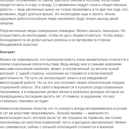
пособия, положенные по закону. Выплате пенсий и пособий, на которые
придется жить и стару, и младу. Со временем следует начать общественные
работы — ведь уволенных нужно не только прокормить в те два-три года, что,
возможно, будет длиться кризис. Их необходимо еще и занять. Иначе
здоровые работоспособные люди неизбежно будут искать выход своей
энергии.
Перечисленные меры совершенно очевидны. Можно сказать, банальны. Но
осуществить их необходимо, чтобы не дать людям отчаяться. Чтобы вирус
безнадежности не добил целые регионы и не мутировал в сторону
безудержной агрессии.
Контракт
Можно не сомневаться, что нынешняя власть очень внимательно отнесется к
своим социальным обязательствам. Ведь между нею и самыми широкими
массами населения заключен, может, и неозвученный, но вполне ясный
контракт. С одной стороны, население не стремится к политической
деятельности. По сути, не контролирует власть в ее ежедневной
многотрудной работе. Но за это оно получает некую обязательную порцию
социальной заботы. Эта забота выражается и в разного рода социальных
программах, и в повышении уровня жизни и реальных доходов, которые не
прекращались последние десять лет. И главное, в ощущении, что все
стабильно, перемен не будет.
Немногочисленные попытки что-то ускорить всегда воспринимались в штыки
и тут же властями сворачивались. Лучший пример — кампания по
монетизации льгот, которая была тут же спущена на тормозах, как только
пенсионеры не захотели изменений, пусть и выгодных материально. Можно
не сомневаться, сейчас с сильной оппозицией столкнется и военная