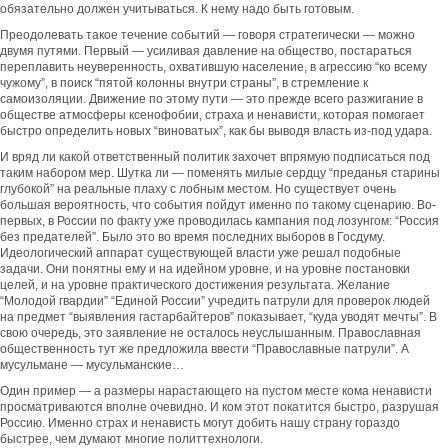
обязательно должен учитываться. К нему надо быть готовым.
Преодолевать такое течение событий — говоря стратегически — можно
двумя путями. Первый — усиливая давление на общество, постараться
переплавить неуверенность, охватившую население, в агрессию “ко всему
чужому”, в поиск “пятой колонны внутри страны”, в стремление к
самоизоляции. Движение по этому пути — это прежде всего разжигание в
обществе атмосферы ксенофобии, страха и ненависти, которая помогает
быстро определить новых “виноватых”, как бы выводя власть из-под удара.
И вряд ли какой ответственный политик захочет впрямую подписаться под
таким набором мер. Шутка ли — поменять милые сердцу “преданья старины
глубокой” на реальные плаху с лобным местом. Но существует очень
большая вероятность, что события пойдут именно по такому сценарию. Во-
первых, в России по факту уже проводилась кампания под лозунгом: “Россия
без предателей”. Было это во время последних выборов в Госдуму.
Идеологический аппарат существующей власти уже решал подобные
задачи. Они понятны ему и на идейном уровне, и на уровне постановки
целей, и на уровне практического достижения результата. Желание
“Молодой гвардии” “Единой России” учредить патрули для проверок людей
на предмет “выявления гастарбайтеров” показывает, “куда уводят мечты”. В
свою очередь, это заявление не осталось неуслышанным. Православная
общественность тут же предложила ввести “Православные патрули”. А
мусульмане — мусульманские…
Один пример — а размеры нарастающего на пустом месте кома ненависти
просматриваются вполне очевидно. И ком этот покатится быстро, разрушая
Россию. Именно страх и ненависть могут добить нашу страну гораздо
быстрее, чем думают многие политтехнологи.