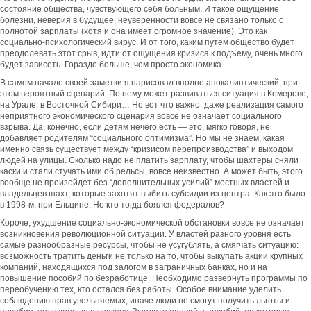
состояние общества, чувствующего себя больным. И такое ощущение
болезни, неверия в будущее, неуверенности вовсе не связано только с
полнотой зарплаты (хотя и она имеет огромное значение). Это как
социально-психологический вирус. И от того, каким путем общество будет
преодолевать этот срыв, идти от ощущения кризиса к подъему, очень много
будет зависеть. Гораздо больше, чем просто экономика.
В самом начале своей заметки я нарисовал вполне апокалиптический, при
этом вероятный сценарий. По нему может развиваться ситуация в Кемерове,
на Урале, в Восточной Сибири… Но вот что важно: даже реализация самого
неприятного экономического сценария вовсе не означает социального
взрыва. Да, конечно, если детям нечего есть — это, мягко говоря, не
добавляет родителям “социального оптимизма”. Но мы не знаем, какая
именно связь существует между “кризисом перепроизводства” и выходом
людей на улицы. Сколько надо не платить зарплату, чтобы шахтеры сняли
каски и стали стучать ими об рельсы, вовсе неизвестно. А может быть, этого
вообще не произойдет без “дополнительных усилий” местных властей и
владельцев шахт, которые захотят выбить субсидии из центра. Как это было
в 1998-м, при Ельцине. Но кто тогда боялся федералов?
Короче, ухудшение социально-экономической обстановки вовсе не означает
возникновения революционной ситуации. У властей разного уровня есть
самые разнообразные ресурсы, чтобы не усугублять, а смягчать ситуацию:
возможность тратить деньги не только на то, чтобы выкупать акции крупных
компаний, находящихся под залогом в заграничных банках, но и на
повышение пособий по безработице. Необходимо развернуть программы по
переобучению тех, кто остался без работы. Особое внимание уделить
соблюдению прав увольняемых, иначе люди не смогут получить льготы и