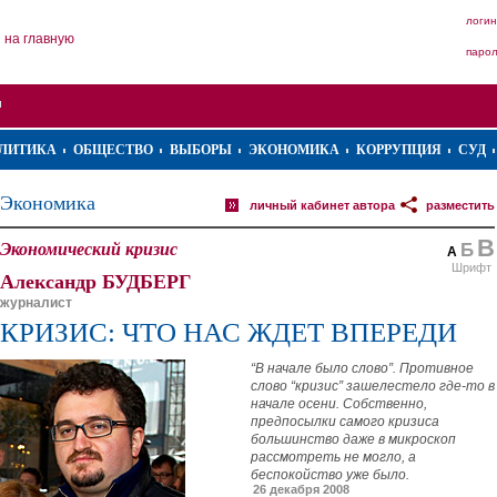
логин
на главную
паро
ЛИТИКА
ОБЩЕСТВО
ВЫБОРЫ
ЭКОНОМИКА
КОРРУПЦИЯ
СУД
Экономика
личный кабинет автора
разместить
В
Экономический кризис
Б
А
Шрифт
Александр БУДБЕРГ
журналист
КРИЗИС: ЧТО НАС ЖДЕТ ВПЕРЕДИ
“В начале было слово”. Противное
слово “кризис” зашелестело где-то в
начале осени. Собственно,
предпосылки самого кризиса
большинство даже в микроскоп
рассмотреть не могло, а
беспокойство уже было.
26 декабря 2008