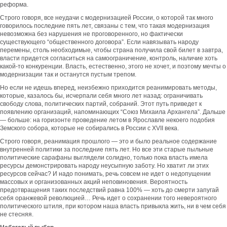
реформа.
Строго говоря, все неудачи с модернизацией России, о которой так много
говорилось последние пять лет, связаны с тем, что такая модернизация
невозможна без нарушения не проговоренного, но фактически
существующего “общественного договора”. Если навязывать народу
перемены, столь необходимые, чтобы страна получила свой билет в завтра,
власти придется согласиться на самоограничение, контроль, наличие хоть
какой-то конкуренции. Власть, естественно, этого не хочет, и поэтому мечты о
модернизации так и останутся пустым трепом.
Но если не идешь вперед, неизбежно приходится реанимировать методы,
которые, казалось бы, исчерпали себя много лет назад: ограничивать
свободу слова, политических партий, собраний. Этот путь приведет к
появлению организаций, напоминающих “Союз Михаила Архангела”. Дальше
— больше: на горизонте проведение летом в Ярославле некоего подобия
Земского собора, которые не собирались в России с XVII века.
Строго говоря, реанимация прошлого — это и было реальное содержание
внутренней политики за последние пять лет. Но все эти старые пыльные
политические сарафаны выглядели солидно, только пока власть имела
ресурсы демонстрировать народу неусыпную заботу. Но хватит ли этих
ресурсов сейчас? И надо понимать, речь совсем не идет о недопущении
массовых и организованных акций неповиновения. Вероятность
предотвращения таких последствий равна 100% — хоть до смерти запугай
себя оранжевой революцией… Речь идет о сохранении того невероятного
политического штиля, при котором наша власть привыкла жить, ни в чем себя
не стесняя.