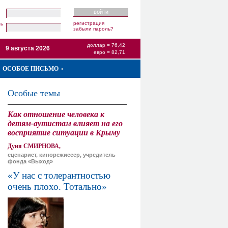
регистрация
ль
забыли пароль?
доллар = 76,42
9 августа 2026
евро = 82,71
ОСОБОЕ ПИСЬМО
Особые темы
Как отношение человека к
детям-аутистам влияет на его
восприятие ситуации в Крыму
Дуня СМИРНОВА,
сценарист, кинорежиссер, учредитель
фонда «Выход»
«У нас с толерантностью
очень плохо. Тотально»