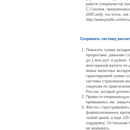
работе специалистов
(п
С.Соколов, прекративш
2000 году, то есть, ка
http://www.profile.ru/item
Сохранить систему расче
Повысить сумму вкладов
процентами, равными ст
до 1 млн.руб. в рублях
иностранной валюте по 
новых валютных вкладов
гарантируемой суммы ос
системы страхования вкл
лицензии по привлечени
России, который должен 
Провести опережающую 
прикрываясь им, закрыть
Жестко структурировать
формализованных критер
любой ценой, и еще 12
поддержку. Остальным б
не оказывать.