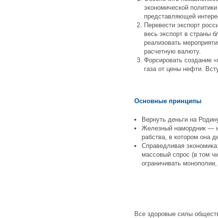
экономической политики 
представляющей интерес
Перевести экспорт росси
весь экспорт в страны б
реализовать мероприяти
расчетную валюту.
Форсировать создание «
газа от цены нефти. Вст
Основные принципы
Вернуть деньги на Родин
Железный намордник — на
рабства, в котором она д
Справедливая экономика:
массовый спрос (в том ч
ограничивать монополии,
Все здоровые силы обществ