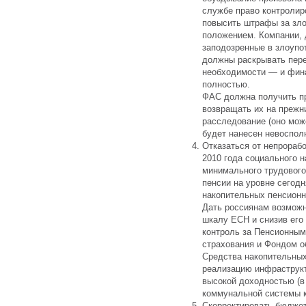
службе право контролир
повысить штрафы за зл
положением. Компании,
заподозренные в злоуп
должны раскрывать пере
необходимости — и фин
полностью.
ФАС должна получить пр
возвращать их на прежн
расследование (оно може
будет нанесен невоспол
Отказаться от непрораб
2010 года социального 
минимального трудового 
пенсии на уровне сегодн
накопительных пенсионн
Дать россиянам возможн
шкалу ЕСН и снизив его
контроль за Пенсионны
страхования и Фондом о
Средства накопительных
реализацию инфраструкт
высокой доходностью (
коммунальной системы к
Скорректировать бюджет