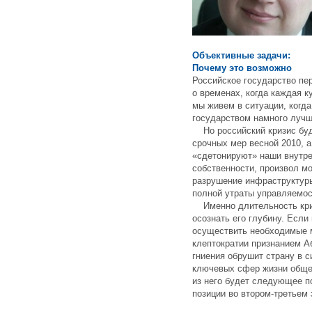
Объективные задачи:
Почему это возможно
Российское государство пе
о временах, когда каждая к
мы живем в ситуации, когд
государством намного лучш
Но российский кризис буде
срочных мер весной 2010, а
«сдетонируют» наши внутр
собственности, произвол мо
разрушение инфраструктуры
полной утраты управляемос
Именно длительность криз
осознать его глубину. Если
осуществить необходимые 
клептократии признанием А
гниения обрушит страну в 
ключевых сфер жизни общес
из него будет следующее п
позиции во втором-третьем