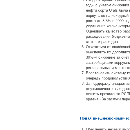
годы с учетом снижения
нефти сорта Urals была 
вернуть ее на исходный
роста до 3,5% в 2009 го
ухудшения конъюнктуры
Оценивать качество раб
расходования бюджетных
статьям расходов.
Отказаться от ошибочно
обеспечить их дополнит
30%-м снижение за счет
застройщиками коррумп
региональных и местных
Восстановить систему к
очередь продовольствия
За поддержку инициатив
двухмесячного выходног
лишить президента РСПП
ордена «За заслуги пере
Новая внешнеэкономичес
Обеспечить независимос