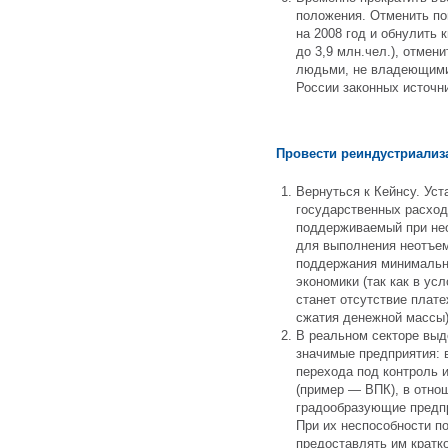
положения. Отменить пов
на 2008 год и обнулить 
до 3,9 млн.чел.), отмен
людьми, не владеющими
России законных источн
Провести реиндустриали
Вернуться к Кейнсу. Ус
государственных расход
поддерживаемый при не
для выполнения неотъем
поддержания минимальн
экономики (так как в ус
станет отсутствие плате
сжатия денежной массы)
В реальном секторе выд
значимые предприятия: 
перехода под контроль 
(пример — ВПК), в отно
градообразующие предпр
При их неспособности п
предоставлять им кратк