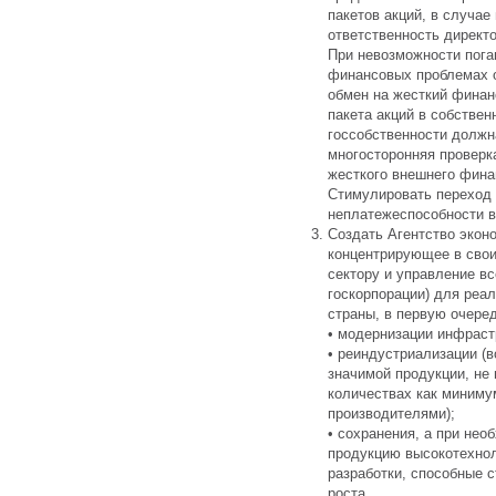
пакетов акций, в случа
ответственность директо
При невозможности пога
финансовых проблемах 
обмен на жесткий финан
пакета акций в собствен
госсобственности должн
многосторонняя проверк
жесткого внешнего фина
Стимулировать переход 
неплатежеспособности в
Создать Агентство экон
концентрирующее в сво
сектору и управление в
госкорпорации) для реал
страны, в первую очеред
• модернизации инфраст
• реиндустриализации (
значимой продукции, не
количествах как миним
производителями);
• сохранения, а при нео
продукцию высокотехнол
разработки, способные с
роста.