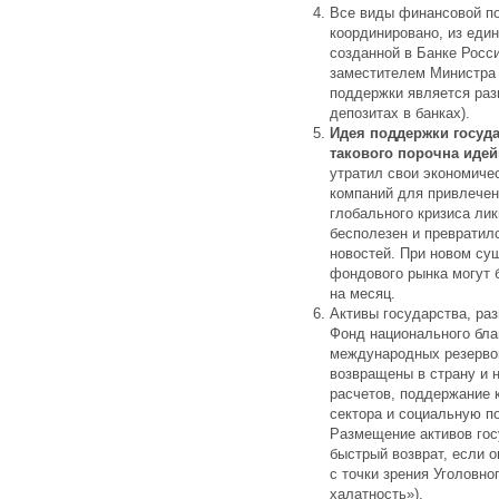
Все виды финансовой п
координировано, из еди
созданной в Банке Росс
заместителем Министра 
поддержки является ра
депозитах в банках).
Идея поддержки госуд
такового порочна иде
утратил свои экономиче
компаний для привлечени
глобального кризиса ли
бесполезен и превратилс
новостей. При новом су
фондового рынка могут
на месяц.
Активы государства, ра
Фонд национального бла
международных резервов
возвращены в страну и 
расчетов, поддержание 
сектора и социальную 
Размещение активов гос
быстрый возврат, если о
с точки зрения Уголовно
халатность»).