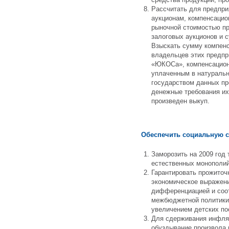
Рассчитать для предпри
аукционам, компенсацио
рыночной стоимостью пр
залоговых аукционов и 
Взыскать сумму компен
владельцев этих предпр
«ЮКОСа», компенсационн
уплаченным в натуральн
государством данных п
денежные требования их
произведен выкуп.
Обеспечить социальную 
Заморозить на 2009 год
естественных монополий
Гарантировать прожиточ
экономическое выражени
дифференциацией и соо
межбюджетной политики.
увеличением детских по
Для сдерживания инфляц
обуздывание произвола 