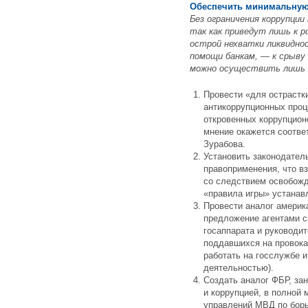
Обеспечить минимальную
Без ограничения коррупции
так как приведут лишь к р
острой нехватки ликвидн
помощи банкам, — к срыву 
можно осуществить лишь в
Провести «для острастк
антикоррупционных проц
откровенных коррупцион
мнение окажется соотве
Зурабова.
Установить законодатель
правоприменения, что в
со следствием освобожда
«правила игры» устанав
Провести аналог америк
предложение агентами с
госаппарата и руководи
поддавшихся на провок
работать на госслужбе 
деятельностью).
Создать аналог ФБР, за
и коррупцией, в полной
управлений МВД по борь