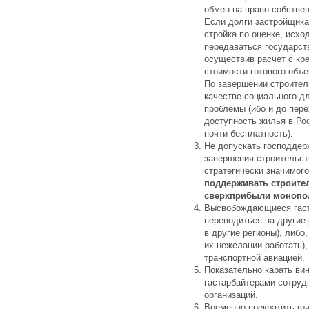
обмен на право собствен
Если долги застройщика
стройка по оценке, исхо
передаваться государств
осуществив расчет с кр
стоимости готового объе
По завершении строител
качестве социального д
проблемы (ибо и до пер
доступность жилья в Ро
почти бесплатность).
Не допускать господдер
завершения строительст
стратегически значимог
поддерживать строител
сверхприбыли монопо
Высвобождающиеся гаст
переводиться на другие 
в другие регионы), либо,
их нежелании работать),
транспортной авиацией.
Показательно карать ви
гастарбайтерами сотруд
организаций.
Временно прекратить въ