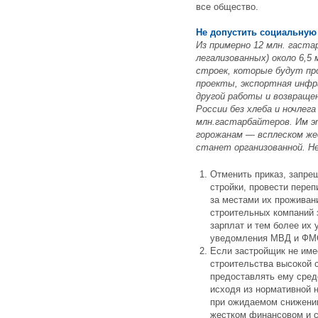
все общество.
Не допустить социальную 
Из примерно 12 млн. гаста
легализованных) около 6,5
строек, которые будут пр
проекты, экспортная инфр
другой работы и возвращен
России без хлеба и ночле
млн.гастарбайтеров. Им эт
горожанам — всплеском ж
станет организованной. Н
Отменить приказ, запр
стройки, провести переп
за местами их проживан
строительных компаний 
зарплат и тем более их
уведомления МВД и ФМ
Если застройщик не име
строительства высокой 
предоставлять ему сред
исходя из нормативной 
при ожидаемом снижении
жестком финансовом и с