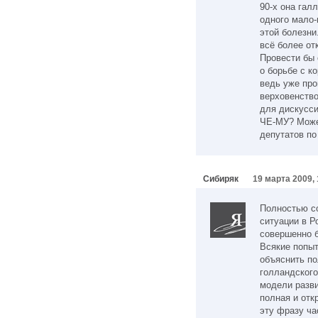
90-х она гал
одного мало-
этой болезни
всё более от
Провести бы 
о борьбе с к
ведь уже про
верховенство
для дискусси
ЧЕ-МУ? Может
депутатов по
Сибиряк
19 марта 2009, 
Полностью со
ситуации в Р
совершенно б
Всякие попыт
объяснить по
голландского
модели разви
полная и отк
эту фразу ч