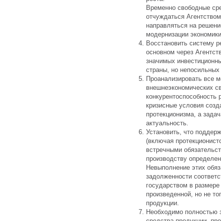
Временно свободные ср
отчуждаться Агентством
направляться на решени
модернизации экономики
Восстановить систему р
основном через Агентст
значимых инвестиционны
страны, но непосильных 
Проанализировать все м
внешнеэкономических с
конкурентоспособность р
кризисные условия созд
протекционизма, а зада
актуальность.
Установить, что поддер
(включая протекционист
встречными обязательст
производству определен
Невыполнение этих обяз
задолженности соответ
государством в размере
произведенной, но не то
продукции.
Необходимо полностью з
средства продукции, пр