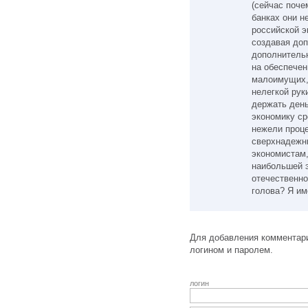
(сейчас поче
банках они н
российской э
создавая до
дополнительн
на обеспечен
малоимущих, 
нелегкой рук
держать ден
экономику с
нежели проце
сверхнадежны
экономистам,
наибольшей 
отечественно
голова? Я им
Для добавления комментари
логином и паролем.
логин