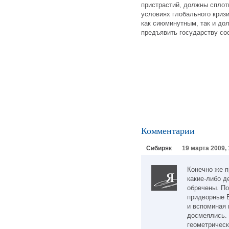
пристрастий, должны сплот
условиях глобального криз
как сиюминутным, так и до
предъявить государству со
Комментарии
Сибиряк
19 марта 2009, 
Конечно же 
какие-либо д
обречены. По
придворные Е
и вспоминая 
досмеялись. 
геометрическ