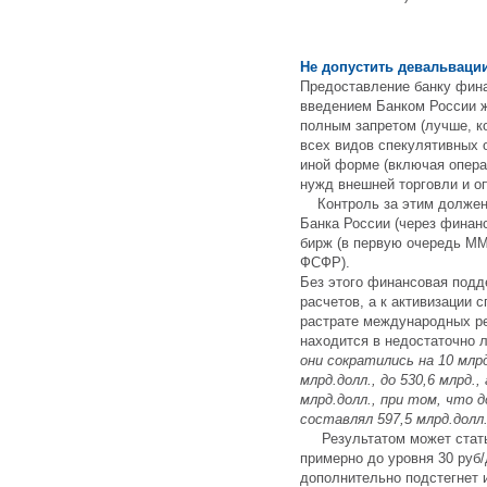
Не допустить девальваци
Предоставление банку фин
введением Банком России ж
полным запретом (лучше, к
всех видов спекулятивных о
иной форме (включая опера
нужд внешней торговли и о
Контроль за этим должен 
Банка России (через финан
бирж (в первую очередь ММ
ФСФР).
Без этого финансовая подд
расчетов, а к активизации 
растрате международных ре
находится в недостаточно
они сократились на 10 млрд
млрд.долл., до 530,6 млрд.
млрд.долл., при том, что
составлял 597,5 млрд.долл.
Результатом может стать 
примерно до уровня 30 руб/
дополнительно подстегнет 