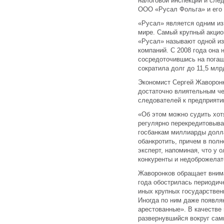
налоговой инспекции и сле
ООО «Русал Фольга» и его 
«Русал» является одним из
мире. Самый крупный акци
«Русал» называют одной из
компаний. С 2008 года она
сосредоточившись на погаш
сократила долг до 11,5 млр
Экономист Сергей Жаворонк
достаточно влиятельным че
следователей к предприятию
«Об этом можно судить хотя
регулярно перекредитовыва
госбанкам миллиарды долла
обанкротить, причем в полн
эксперт, напоминая, что у 
конкуренты и недоброжелат
Жаворонков обращает внима
года обострилась периодиче
иных крупных государствен
Иногда по ним даже появля
арестованные». В качестве
развернувшийся вокруг сам