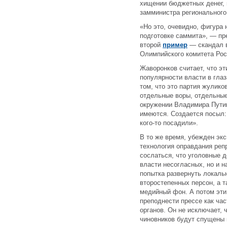
хищении бюджетных денег, 
замминистра регионального
«Но это, очевидно, фигура 
подготовке саммита», — пр
второй
пример
— скандал в
Олимпийского комитета Ро
Жаворонков считает, что э
популярности власти в гла
том, что это партия жуликов
отдельные воры, отдельные
окружении Владимира Путин
имеются. Создается посыл:
кого-то посадили».
В то же время, убежден экс
технология оправдания реп
сослаться, что уголовные 
власти несогласных, но и н
попытка развернуть локаль
второстепенных персон, а 
медийный фон. А потом эти 
преподнести прессе как ча
органов. Он не исключает, 
чиновников будут спущены 