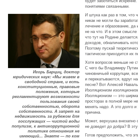
будет заботиться искренне.
понятиями связанными.
И штука как раз в том, чт
никак не могли бы заработа
лечение и образование, да
не на что. И в этом смысле
что тут на Родине делаетс
доходов, обналичивать кот
Поэтому пускай теоретическ
тактически приходится их 
Хотя вопросов меньше не ст
С чего бы Владимиру Путин
Игорь Барциц, доктор
чиновничьей коррупции, все
юридических наук: «Мы живем в
и перекатываются, вдруг на
свободной стране, и есть
песне? Вот Алексей Наваль
конституционные, правовые
Изоляционизм изоляционизм
положения, которые
Изоляционизм — это ширма,
регламентируют возможности
просторах в полной мере н
пользования своей
собственностью, оборота
менять надо. А это долго и
собственности. А запрет на
причина.
недвижимость за рубежом для
Может, верхушка внезапно о
госслужащих — чистой воды
популизм, к антикоррупционной
не доведет до добра? В эт
политике отношения не
Готов предположить, что эт
имеющий... Знаете — по ком