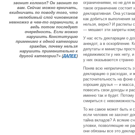
ограничениями, но не для в
звонит колокол? Он звонит по
вам. Сейчас можно ерничать,
такое ограничение состоит 
ехидничать по поводу того, что
декларативная. Она устана
нелюбимый слой чиновников
как добиться выполнения за
немножко в чем-то ограничили, а
нельзя, верно? И распилы 
ведь потом последует
— мешают эти запреты ком
очередность. Если можно
нарушить Конституцию
У нас есть декларации о до
применимо к одной категории
анекдот, а в оскорбление. 
граждан, почему нельзя
депутаты и министры просто
нарушить применительно к
недвижимости у них нету, и
другой категории?» (
ДАЛЕЕ
)
у них оказываются странно
Поняв всю неприличность э
декларацию о расходах, и 
расточительность на фоне 
хорошие друзья — и масса 
повесить свои доходы и рас
именно так и будет. Потому
смириться с невозможность
То же самое может быть и со
если человек не захочет д
тайна вкладов? А всякие с
уловки, позволяющие не ра
они обязаны все это деклар