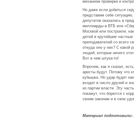
механизм проверки и контр
Но даже если добиться скр
представим себе ситуацию,
депутатов оказались в пре
миллиарды в ВТБ или «Сбер
Москвой или построили, как
детей в крутейшие частные
преподавателей со всего св
откуда оно у них? С какой 
людей, которые ничего этог
Вот в чем штука-то!
Впрочем, как я сказал, ест
аресты будут. Потому что кт
кубышка. Но удар будет нан
входит в число друзей и з
из партии власти. Эту част
покажут, что борются с кор
своим законам и в свое удо
Материал подготовили: