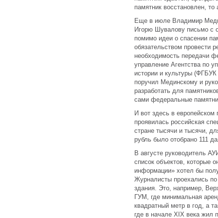
памятник восстановлен, то 
Еще в июле Владимир Меди
Игорю Шувалову письмо с 
помимо идеи о спасении па
обязательством провести р
необходимость передачи ф
управление Агентства по у
истории и культуры (ФГБУ
поручил Мединскому и рук
разработать для памятников
сами федеральные памятни
И вот здесь в европейском 
проявилась российская спе
стране тысячи и тысячи, дл
рубль было отобрано 111 д
В августе руководитель АУ
список объектов, которые 
информации» хотел бы полу
Журналисты проехались по 
здания. Это, например, Вер
ГУМ, где минимальная аренд
квадратный метр в год, а та
где в начале XIX века жил 