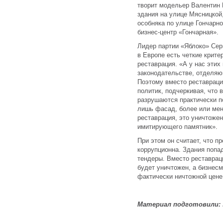
творит модельер Валентин
здания на улице Мясницкой,
особняка по улице Гончарно
бизнес-центр «Гончарная».
Лидер партии «Яблоко» Сер
в Европе есть четкие критер
реставрация. «А у нас этих 
законодательстве, отделяю
Поэтому вместо реставраци
политик, подчеркивая, что 
разрушаются практически п
лишь фасад, более или мене
реставрация, это уничтоже
имитирующего памятник».
При этом он считает, что 
коррупционна. Здания попа
тендеры. Вместо реставрац
будет уничтожен, а бизнесм
фактически ничтожной цене
Материал подготовили: