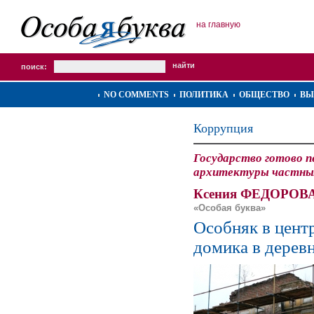
на главную
поиск:
NO COMMENTS
ПОЛИТИКА
ОБЩЕСТВО
ВЫ
Коррупция
Государство готово 
архитектуры частным
Ксения ФЕДОРОВА
«Особая буква»
Особняк в цент
домика в дерев