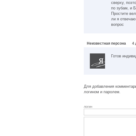
сверху, поэт
по зубам, и 
Простите вел
ли я отвечаю
вопрос
Неизвестная персона
4 
Готов индив
Для добавления комментари
логином и паролем.
логин