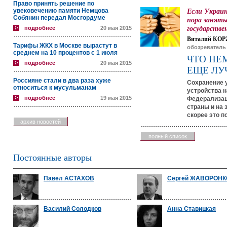
Право принять решение по
увековечению памяти Немцова
Если Украин
Собянин передал Мосгордуме
пора занять
государстве
подробнее
20 мая 2015
Виталий КОР
Тарифы ЖКХ в Москве вырастут в
обозреватель
среднем на 10 процентов с 1 июля
ЧТО НЕ
подробнее
20 мая 2015
ЕЩЕ ЛУ
Россияне стали в два раза хуже
Сохранение 
относиться к мусульманам
устройства н
подробнее
19 мая 2015
Федерализац
страны и на 
скорее это п
архив новостей
полный список
Постоянные авторы
Павел АСТАХОВ
Сергей ЖАВОРОН
Василий Солодков
Анна Ставицкая