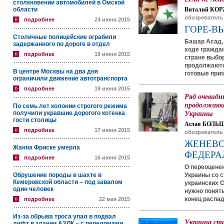
столкновении автомобилей в Омской
области
Виталий КОР
обозреватель
подробнее
24 июня 2015
ГОРЕ-В
Столичные полицейские ограбили
Башар Асад, 
задержанного по дороге в отдел
ходе гражда
подробнее
19 июня 2015
стране выбо
продолжаются
В центре Москвы на два дня
готовые приз
ограничили движение автотранспорта
подробнее
19 июня 2015
Ряд очевидн
продолжающ
По семь лет колонии строгого режима
получили укравшие дорогого котенка
Украины
гости столицы
Аглая БОЛЬ
подробнее
17 июня 2015
обозреватель
ЖЕНЕВС
Жанна Фриске умерла
ФЕДЕРА
подробнее
16 июня 2015
О переоценен
Обрушение породы в шахте в
Украины со 
Кемеровской области – под завалом
украинских С
один человек
нужно понят
конец распад
подробнее
22 мая 2015
Из-за обрыва троса упал в подвал
Украина ст
лифт в здании АЗЛК – с переломами