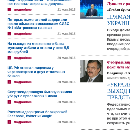
Путина с ро
ног госпитализирована девушка
подробнее
21 мая 2015
«Особая буква
ПРЯМАЯ
Пятерых вымогателей задержали
УКРАИН
после обысков в московском СИЗО
№1 «Матросская тишина»
В ходе длит
подробнее
21 мая 2015
признал рос
Крыму, весь
На выходе из московского банка
введения рос
мужчину избили и отняли у него 5,5
очередной р
млн рублей
подробнее
20 мая 2015
Федерализа
пока нет ме
ЦБ РФ отозвал лицензии у
череповецкого и двух столичных
Владимир Ж
банков
заместитель д
подробнее
20 мая 2015
«УКРАИ
ВЫХОД 
Спиртосодержащую бытовую химию
уберут с прилавков к 1 июня
ПРЕДСТ
подробнее
20 мая 2015
Федеративно
идеальным в
Роскомнадзор грозит блокировкой
что, как счи
Facebook, Twitter и Google
но при этом 
подробнее
20 мая 2015
сохранить уж