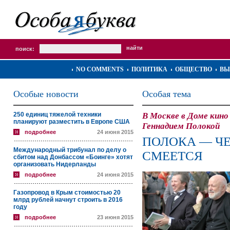
поиск:
NO COMMENTS
ПОЛИТИКА
ОБЩЕСТВО
ВЫ
Особые новости
Особая тема
250 единиц тяжелой техники
В Москве в Доме кин
планируют разместить в Европе США
Геннадием Полокой
подробнее
24 июня 2015
ПОЛОКА — Ч
Международный трибунал по делу о
СМЕЕТСЯ
сбитом над Донбассом «Боинге» хотят
организовать Нидерланды
подробнее
24 июня 2015
Газопровод в Крым стоимостью 20
млрд рублей начнут строить в 2016
году
подробнее
23 июня 2015