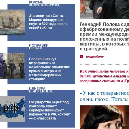
КОЛУМБ
«САНТА-МАРИЯ»
Знаменитая «Санта-
Мария» обнаружена
спустя 522 года после
Геннадий Полока сид
своей гибели
сфабрикованному де
премии международн
положенных на полк
картины, в которых
ПОПРАВКИ
В КОАП
с трагедией.
подробнее
Россиян начнут
штрафовать за
алкогольное опьянение
Как отношение человека к
прямо в метро и на
железнодорожных
детям-аутистам влияет н
станциях
восприятие ситуации в К
ЦЕНЗУРА
В ИНТЕРНЕТЕ
«У нас с толерантно
очень плохо. Тоталь
Государство берет под
контроль Рунет:
серверы планируют
перенести в РФ, контент
— фильтровать