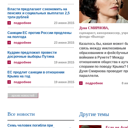
Власти предлагают сэкономить на
пенсиях и социальных выплатах 2,5
трлн рублей
подробнее
23 июня 2015
Дуня СМИРНОВА,
Санкции ЕС против России продлены
сценарист, кинорежиссер, учр
на полгода
фонда «Выход»
подробнее
23 июня 2015
Казалось бы, какая может б
связь между инклюзивным
Кудрин предложил провести
образованием и фейсбучны
досрочные выборы Путина
войнами в Рунете? Между
отношением общества к аут
подробнее
19 июня 2015
спорами по поводу Крыма? 
Дуня Смирнова проводит п
ЕС продлит санкции в отношении
параллели.
Крыма на год
подробнее
19 июня 2015
подробнее
8 и
архив новостей
Все новости
Другие темы
Семь человек погибли при
Если не Аса