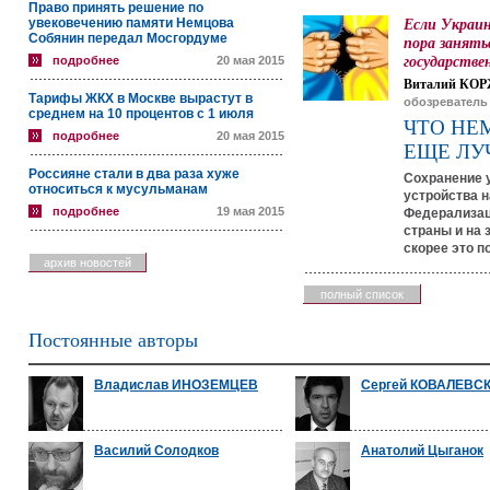
Право принять решение по
увековечению памяти Немцова
Если Украин
Собянин передал Мосгордуме
пора занять
государстве
подробнее
20 мая 2015
Виталий КОР
Тарифы ЖКХ в Москве вырастут в
обозреватель
среднем на 10 процентов с 1 июля
ЧТО НЕ
подробнее
20 мая 2015
ЕЩЕ ЛУ
Россияне стали в два раза хуже
Сохранение 
относиться к мусульманам
устройства н
подробнее
19 мая 2015
Федерализац
страны и на 
скорее это п
архив новостей
полный список
Постоянные авторы
Владислав ИНОЗЕМЦЕВ
Сергей КОВАЛЕВС
Василий Солодков
Анатолий Цыганок