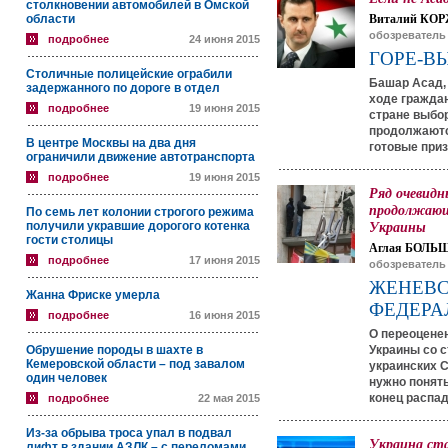
столкновении автомобилей в Омской
области
Виталий КОР
обозреватель
подробнее
24 июня 2015
ГОРЕ-В
Столичные полицейские ограбили
Башар Асад, 
задержанного по дороге в отдел
ходе гражда
подробнее
19 июня 2015
стране выбо
продолжаются
В центре Москвы на два дня
готовые приз
ограничили движение автотранспорта
подробнее
19 июня 2015
Ряд очевидн
продолжающ
По семь лет колонии строгого режима
получили укравшие дорогого котенка
Украины
гости столицы
Аглая БОЛЬ
подробнее
17 июня 2015
обозреватель
ЖЕНЕВС
Жанна Фриске умерла
ФЕДЕРА
подробнее
16 июня 2015
О переоценен
Обрушение породы в шахте в
Украины со 
Кемеровской области – под завалом
украинских С
один человек
нужно понят
конец распад
подробнее
22 мая 2015
Из-за обрыва троса упал в подвал
Украина ст
лифт в здании АЗЛК – с переломами