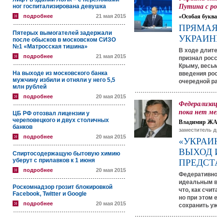
Путина с ро
ног госпитализирована девушка
подробнее
21 мая 2015
«Особая буква
ПРЯМАЯ
Пятерых вымогателей задержали
УКРАИН
после обысков в московском СИЗО
№1 «Матросская тишина»
В ходе длит
подробнее
21 мая 2015
признал рос
Крыму, весь
На выходе из московского банка
введения рос
мужчину избили и отняли у него 5,5
очередной р
млн рублей
подробнее
20 мая 2015
Федерализа
пока нет ме
ЦБ РФ отозвал лицензии у
череповецкого и двух столичных
Владимир Ж
банков
заместитель д
подробнее
20 мая 2015
«УКРАИ
ВЫХОД 
Спиртосодержащую бытовую химию
уберут с прилавков к 1 июня
ПРЕДСТ
подробнее
20 мая 2015
Федеративно
идеальным в
Роскомнадзор грозит блокировкой
что, как счи
Facebook, Twitter и Google
но при этом 
подробнее
20 мая 2015
сохранить уж