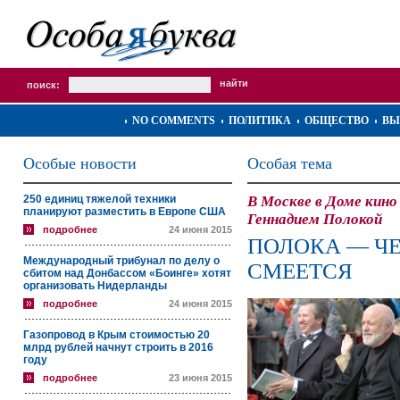
поиск:
NO COMMENTS
ПОЛИТИКА
ОБЩЕСТВО
ВЫ
Особые новости
Особая тема
250 единиц тяжелой техники
В Москве в Доме кин
планируют разместить в Европе США
Геннадием Полокой
подробнее
24 июня 2015
ПОЛОКА — Ч
Международный трибунал по делу о
СМЕЕТСЯ
сбитом над Донбассом «Боинге» хотят
организовать Нидерланды
подробнее
24 июня 2015
Газопровод в Крым стоимостью 20
млрд рублей начнут строить в 2016
году
подробнее
23 июня 2015