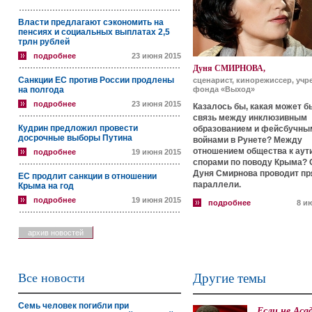
Власти предлагают сэкономить на
пенсиях и социальных выплатах 2,5
трлн рублей
подробнее
23 июня 2015
Дуня СМИРНОВА,
Санкции ЕС против России продлены
сценарист, кинорежиссер, учр
на полгода
фонда «Выход»
подробнее
23 июня 2015
Казалось бы, какая может б
связь между инклюзивным
Кудрин предложил провести
образованием и фейсбучны
досрочные выборы Путина
войнами в Рунете? Между
отношением общества к аут
подробнее
19 июня 2015
спорами по поводу Крыма? 
Дуня Смирнова проводит п
ЕС продлит санкции в отношении
параллели.
Крыма на год
подробнее
19 июня 2015
подробнее
8 и
архив новостей
Все новости
Другие темы
Семь человек погибли при
Если не Аса