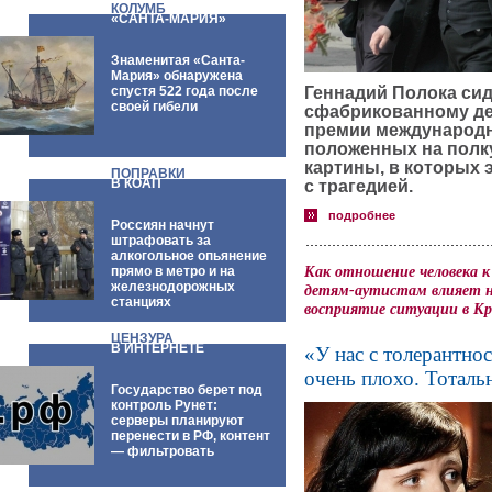
КОЛУМБ
«САНТА-МАРИЯ»
Знаменитая «Санта-
Мария» обнаружена
спустя 522 года после
Геннадий Полока сид
своей гибели
сфабрикованному де
премии международн
положенных на полк
картины, в которых
ПОПРАВКИ
В КОАП
с трагедией.
подробнее
Россиян начнут
штрафовать за
алкогольное опьянение
Как отношение человека к
прямо в метро и на
железнодорожных
детям-аутистам влияет н
станциях
восприятие ситуации в К
ЦЕНЗУРА
В ИНТЕРНЕТЕ
«У нас с толерантно
очень плохо. Тоталь
Государство берет под
контроль Рунет:
серверы планируют
перенести в РФ, контент
— фильтровать